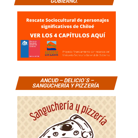
GOBIERNO.
ANCUD – DELICIO´S –
SANGUCHERÍA Y PIZZERÍA