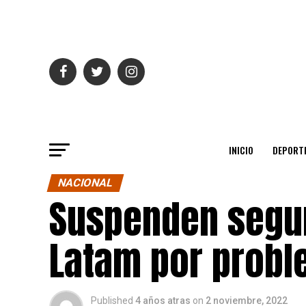
INICIO
DEPORT
NACIONAL
Suspenden segu
Latam por probl
Published
4 años atras
on
2 noviembre, 2022