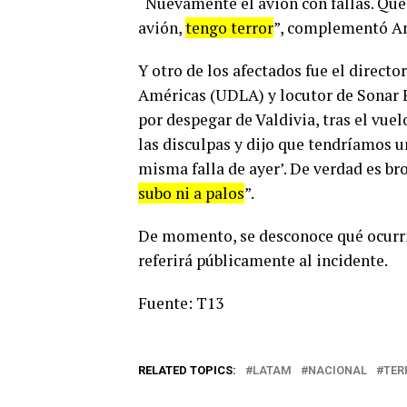
“Nuevamente el avión con fallas. Qué
avión,
tengo terror
”, complementó An
Y otro de los afectados fue el direct
Américas (UDLA) y locutor de Sonar F
por despegar de Valdivia, tras el vuel
las disculpas y dijo que tendríamos u
misma falla de ayer’. De verdad es br
subo ni a palos
”.
De momento, se desconoce qué ocurrir
referirá públicamente al incidente.
Fuente: T13
RELATED TOPICS:
LATAM
NACIONAL
TER