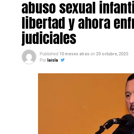
abuso sexual infant
libertad y ahora en
judiciales
Published
10 meses atras
on
20 octubre, 2025
Por
laisla