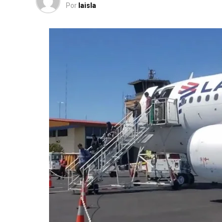
Por
laisla