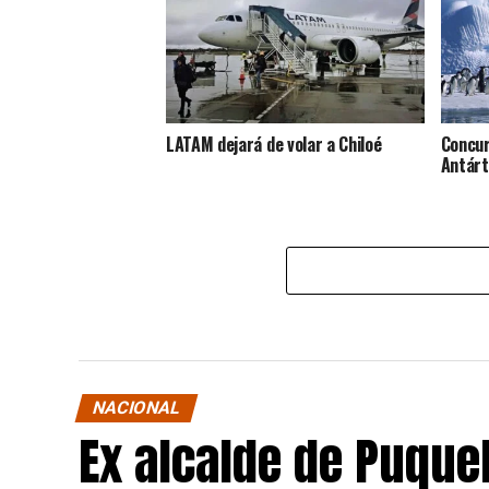
LATAM dejará de volar a Chiloé
Concur
Antárt
NACIONAL
Ex alcalde de Puqu