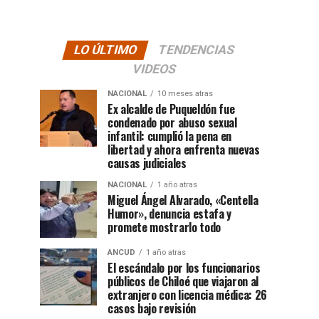
LO ÚLTIMO
TENDENCIAS
VIDEOS
NACIONAL
10 meses atras
Ex alcalde de Puqueldón fue
condenado por abuso sexual
infantil: cumplió la pena en
libertad y ahora enfrenta nuevas
causas judiciales
NACIONAL
1 año atras
Miguel Ángel Alvarado, «Centella
Humor», denuncia estafa y
promete mostrarlo todo
ANCUD
1 año atras
El escándalo por los funcionarios
públicos de Chiloé que viajaron al
extranjero con licencia médica: 26
casos bajo revisión