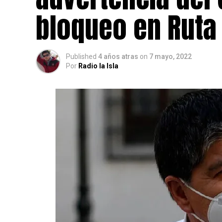
bloqueo en Ruta 
Published
4 años atras
on
7 mayo, 2022
Por
Radio la Isla