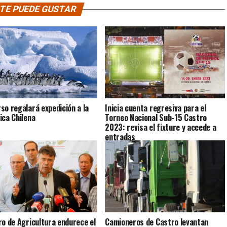
TE PUEDE GUSTAR
so regalará expedición a la
Inicia cuenta regresiva para el
ica Chilena
Torneo Nacional Sub-15 Castro
2023: revisa el fixture y accede a
entradas
ro de Agricultura endurece el
Camioneros de Castro levantan