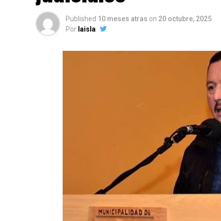
Published
10 meses atras
on
20 octubre, 2025
Por
laisla