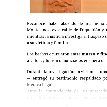
Reconoció haber abusado de una menor, 
Montecinos, ex alcalde de Puqueldón y m
mientras la justicia investiga si traspasó
a su víctima y familia.
Los hechos ocurrieron entre
marzo y fin
alcalde, y fueron denunciados en enero de 
Durante la investigación, la víctima —un
— entregó su testimonio respaldado por
Médico Legal.
Ante la contundencia de los anteced
procedimiento abreviado, reconociendo su