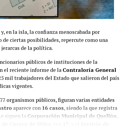
 y, en la isla, la confianza menoscabada por
o de ciertas posibilidades, repercute como una
jerarcas de la política.
uncionarios públicos de instituciones de la
n el reciente informe de la
Contraloría General
25 mil trabajadores del Estado que salieron del país
icas vigentes.
777 organismos públicos, figuran varias entidades
astro
aparece con
16 casos
, siendo la que registra
Le siguen la
Corporación Municipal de Quellón
,
 de Curaco de Vélez
, con
17
; y el
Servicio de
Municipalidad de Ancud
, con
5 casos
; la