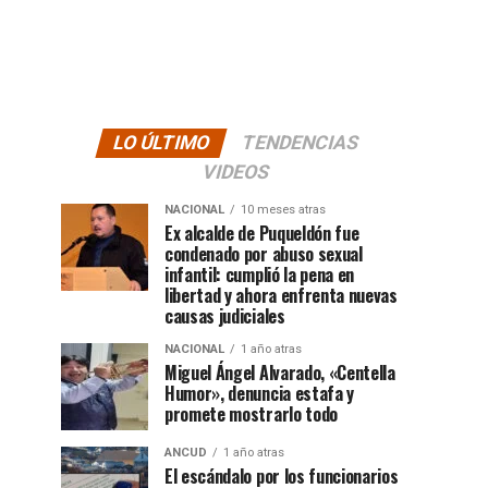
LO ÚLTIMO
TENDENCIAS
VIDEOS
NACIONAL
10 meses atras
Ex alcalde de Puqueldón fue
condenado por abuso sexual
infantil: cumplió la pena en
libertad y ahora enfrenta nuevas
causas judiciales
NACIONAL
1 año atras
Miguel Ángel Alvarado, «Centella
Humor», denuncia estafa y
promete mostrarlo todo
ANCUD
1 año atras
El escándalo por los funcionarios