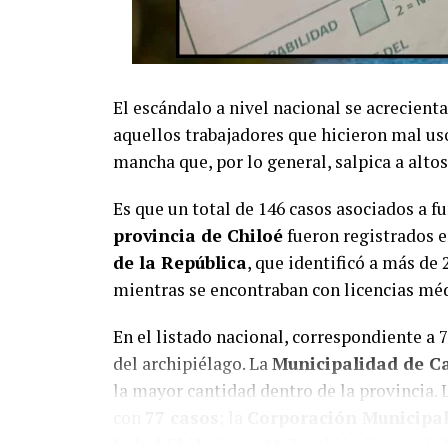
El escándalo a nivel nacional se acrecienta
aquellos trabajadores que hicieron mal us
mancha que, por lo general, salpica a altos 
Es que un total de 146 casos asociados a f
provincia de Chiloé
fueron registrados e
de la República
, que identificó a más de 
mientras se encontraban con licencias méd
En el listado nacional, correspondiente a 
del archipiélago. La
Municipalidad de C
la mayor cantidad dentro de la provincia. 
con
77 casos
; la
Corporación Municipal
Salud Chiloé
, con
11
. También figuran la