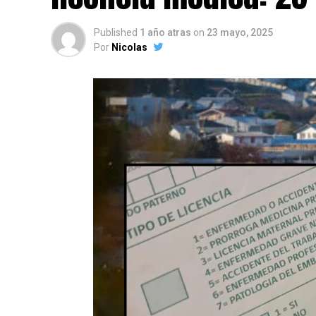
Published
1 año atras
on
23 mayo, 2025
Por
Nicolas