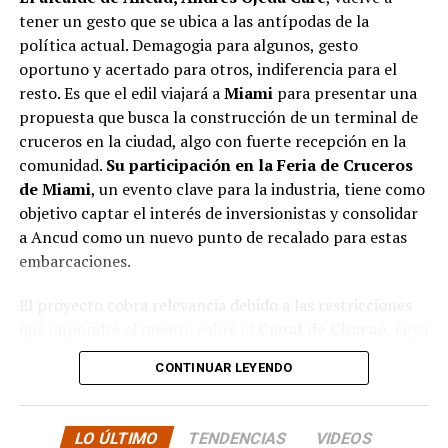
tener un gesto que se ubica a las antípodas de la
si se entregarán los recursos.
“Preocupa esta situación,
política actual. Demagogia para algunos, gesto
estos son proyectos que vienen trabajándose desde
oportuno y acertado para otros, indiferencia para el
hace tiempo y que hoy están en riesgo por la falta de
resto. Es que el edil viajará a
Miami
para presentar una
financiamiento”,
declaró.
propuesta que busca la construcción de un terminal de
En la comuna de
Curaco de Vélez, la alcaldesa Javiera
cruceros en la ciudad, algo con fuerte recepción en la
Yáñez
indicó que históricamente la Subdere ha apoyado
comunidad.
Su participación en la Feria de Cruceros
a los municipios en diversos proyectos y que confía en
de Miami
, un evento clave para la industria, tiene como
que durante el año se asignen nuevos recursos, aunque
objetivo captar el interés de inversionistas y consolidar
reconoció una disminución evidente en comparación
a Ancud como un nuevo punto de recalado para estas
con ejercicios anteriores. Señaló que su administración
embarcaciones.
ha presentado iniciativas por más de 200 millones de
El proyecto cobra relevancia debido a las restricciones
pesos en distintas líneas de financiamiento, y que, pese
que impondrá el puente sobre el
Canal de Chacao
, cuya
a los esfuerzos, los fondos aún no han llegado,
altura limitará el acceso de cruceros de gran
generando preocupación en su equipo municipal.
CONTINUAR LEYENDO
envergadura a
Puerto Montt
. Esta situación ha
Desde
Puqueldón, el alcalde Alejandro Cárdenas
impulsado a las autoridades locales a explorar
reconoció que existe lentitud en el tema y que, aunque
alternativas que permitan mantener el flujo turístico y
LO ÚLTIMO
TENDENCIAS
VIDEOS
ha habido demoras antes, en esta ocasión aún no se han