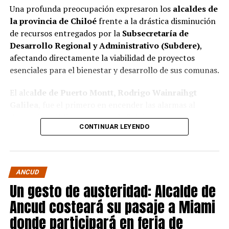
Una profunda preocupación expresaron los
alcaldes de
la provincia de Chiloé
frente a la drástica disminución
de recursos entregados por la
Subsecretaría de
Desarrollo Regional y Administrativo (Subdere)
,
afectando directamente la viabilidad de proyectos
esenciales para el bienestar y desarrollo de sus comunas.
El alca
lde de Puerto Montt, Rodrigo Wainraihgt
Galilea
, fue el primero en encender las alarmas al
denunciar públicamente que la Subdere no cuenta con
CONTINUAR LEYENDO
fondos para financiar iniciativas del Programa de
Mejoramiento Urbano (PMU) ni del Programa de
Mejoramiento de Barrios (PMB), a pesar de que muchas
ya estaban declaradas elegibles.
“Por primera vez en la
ANCUD
historia, la Subdere no tiene recursos para estos
Un gesto de austeridad: Alcalde de
programas fundamentales”,
afirmó el edil de la capital
Ancud costeará su pasaje a Miami
regional de Los Lagos.
donde participará en feria de
Sus pares de Chiloé respaldaron sus declaraciones,