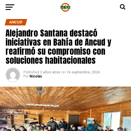
ANCUD
Alejandro Santana destacó
iniciativas en Bahía de Ancud y
reafirmó su compromiso con
soluciones habitacionales
Published
2 años atras
on
16 septiembre, 2024
Por
Nicolas