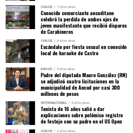
como un destino estratégico en el sur de
Chile
,
subrayan inversiones emblemáticas en la región, como
impulsando el turismo y fortaleciendo la economía
CHILOE
7 años atras
Conocido comerciante ancuditano
la construcción de nuevos edificios consistoriales en
local. Resta ver si la apuesta del alcalde obtiene el
celebró la perdida de ambos ojos de
Chaitén y Dalcahue
, ambos financiados en un 60% por
respaldo necesario para avanzar en esta ambiciosa
joven manifestante que recibió disparos
la Subdere, con más de 5.900 millones de pesos y 4.400
iniciativa.
de Carabineros
millones de pesos, respectivamente.
CHILOE
4 años atras
Escándalo por fiesta sexual en conocido
La minuta afirma que estos avances reflejan una apuesta
local de karaoke de Castro
por la equidad territorial, y que se continuará apoyando
a las comunas con mayores necesidades, aunque en la
práctica, los alcaldes coinciden en que el actual
ANCUD
3 años atras
Padre del diputado Mauro González (RN)
escenario genera incertidumbre y podría traducirse en
se adjudicó cuatro licitaciones en la
la paralización de iniciativas prioritarias para el
municipalidad de Ancud por casi 300
desarrollo local.
millones de pesos
“Se
guimos trabajando con esperanza, pero sin
INTERNACIONAL
4 años atras
Tenista de 16 años salió a dar
certezas”
, concluyó el alcalde de Quemchi, reflejando el
explicaciones sobre polémico registro
sentimiento generalizado entre los ediles de Chiloé ante
de festejo con su padre en el US Open
la disminución de recursos provenientes de la Subdere.
CHILOE
6 años atras