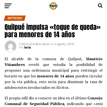
NOTICIAS
Quilpué impulsa «toque de queda»
para menores de 14 años
Published
8 años atras
on
3 agosto, 2018
Por
laisla
El alcalde de la comuna de Quilpué,
Mauricio
Viñambres
reveló que estudia la posibilidad de
proponer una ordenanza municipal para restringir el
horario en que los
menores de 14 años
pueden circular
por la vía pública, esto sería para disminuir la tasa de
adolescentes involucrados en ilícitos.
El propio edil dio a conocer su idea en el último
Consejo
Comunal de Seguridad Pública
, indicando que «
está