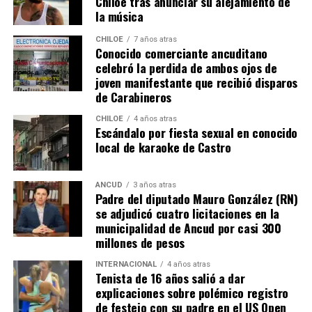
Chiloé tras anunciar su alejamiento de
la música
CHILOE
7 años atras
Conocido comerciante ancuditano
celebró la perdida de ambos ojos de
joven manifestante que recibió disparos
de Carabineros
CHILOE
4 años atras
Escándalo por fiesta sexual en conocido
local de karaoke de Castro
ANCUD
3 años atras
Padre del diputado Mauro González (RN)
se adjudicó cuatro licitaciones en la
municipalidad de Ancud por casi 300
millones de pesos
INTERNACIONAL
4 años atras
Tenista de 16 años salió a dar
explicaciones sobre polémico registro
de festejo con su padre en el US Open