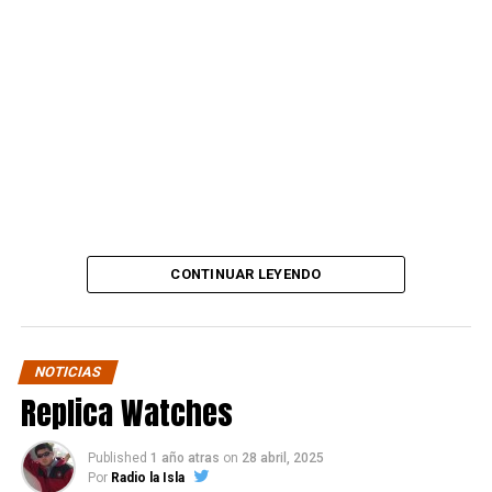
“Amigos, este es el lugar
que el sr trompeta y
secuaces me estafó.
Desde ahora subiré mil
fotos y videos donde
mostraré cómo estaba y
lo dejé este local que se
CONTINUAR LEYENDO
hizo en sociedad con el
que era un gran amigo.”
NOTICIAS
Replica Watches
La publicación también deja ver su decisión de avanzar
en todos los frentes posibles:
Published
1 año atras
on
28 abril, 2025
Por
Radio la Isla