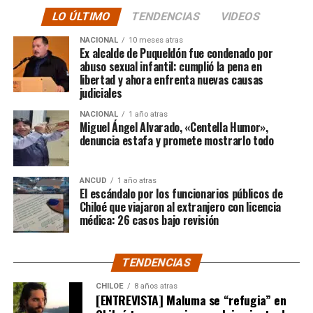
LO ÚLTIMO
TENDENCIAS
VIDEOS
El posteo cierra con un mensaje de agradecimiento a
NACIONAL
10 meses atras
quienes lo han acompañado desde que compartió lo
Ex alcalde de Puqueldón fue condenado por
ocurrido:
abuso sexual infantil: cumplió la pena en
libertad y ahora enfrenta nuevas causas
judiciales
“Gracias a todos por el
NACIONAL
1 año atras
apoyo!!!!”
Miguel Ángel Alvarado, «Centella Humor»,
denuncia estafa y promete mostrarlo todo
Por el momento, las personas aludidas no han emitido
ANCUD
1 año atras
declaraciones públicas. La historia, según Centella,
El escándalo por los funcionarios públicos de
recién comienza y, el mencionado posteo, ha generado
Chiloé que viajaron al extranjero con licencia
médica: 26 casos bajo revisión
comentarios de todo tipo, en su gran mayoría, a favor
del humorista de Punta Arenas.
TENDENCIAS
CHILOE
8 años atras
[ENTREVISTA] Maluma se “refugia” en