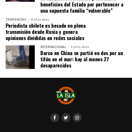
Finalmente, Ojeda remarcó que la
Mesa Social de
beneficios del Estado por pertenecer a
Salud
no descansará hasta que el hospital sea habilitado
una supuesta familia “vulnerable”
y ofrezca atención digna y de calidad a los ciudadanos de
TENDENCIAS
8 años atras
Quellón.
«La salud es un derecho y no vamos a
Periodista chilote es besado en plena
permitir que esta situación se siga postergando»,
transmisión desde Rusia y genera
opiniones divididas en redes sociales
concluyó.
INTERNACIONAL
4 años atras
Barco en China se partió en dos por un
tifón en el mar: hay al menos 27
desaparecidos