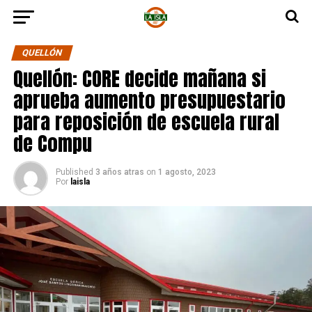
QUELLÓN
Quellón: CORE decide mañana si
aprueba aumento presupuestario
para reposición de escuela rural
de Compu
Published
3 años atras
on
1 agosto, 2023
Por
laisla