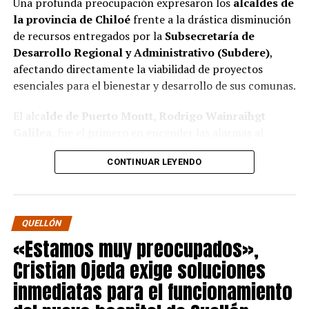
Una profunda preocupación expresaron los
alcaldes de
la provincia de Chiloé
frente a la drástica disminución
de recursos entregados por la
Subsecretaría de
Desarrollo Regional y Administrativo (Subdere)
,
afectando directamente la viabilidad de proyectos
esenciales para el bienestar y desarrollo de sus comunas.
El alca
lde de Puerto Montt, Rodrigo Wainraihgt
Galilea
, fue el primero en encender las alarmas al
denunciar públicamente que la Subdere no cuenta con
CONTINUAR LEYENDO
fondos para financiar iniciativas del Programa de
Mejoramiento Urbano (PMU) ni del Programa de
Mejoramiento de Barrios (PMB), a pesar de que muchas
ya estaban declaradas elegibles.
“Por primera vez en la
QUELLÓN
historia, la Subdere no tiene recursos para estos
«Estamos muy preocupados»,
programas fundamentales”,
afirmó el edil de la capital
Cristian Ojeda exige soluciones
regional de Los Lagos.
inmediatas para el funcionamiento
Sus pares de Chiloé respaldaron sus declaraciones,