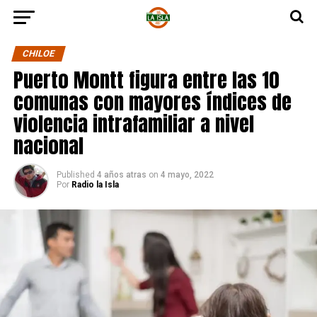
CHILOE
Puerto Montt figura entre las 10
comunas con mayores índices de
violencia intrafamiliar a nivel
nacional
Published
4 años atras
on
4 mayo, 2022
Por
Radio la Isla