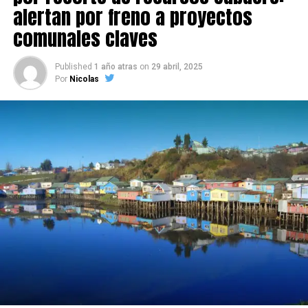
alertan por freno a proyectos
comunales claves
Published
1 año atras
on
29 abril, 2025
Por
Nicolas