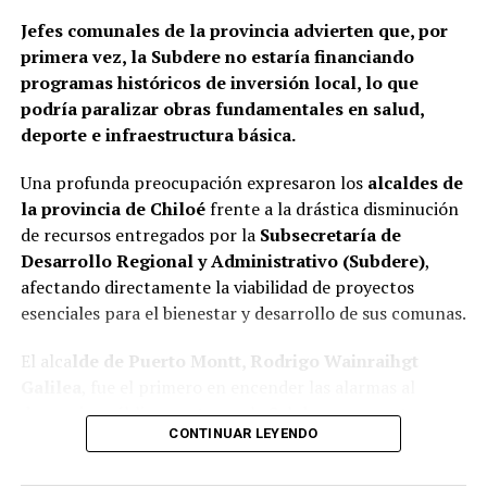
Jefes comunales de la provincia advierten que, por
primera vez, la Subdere no estaría financiando
programas históricos de inversión local, lo que
podría paralizar obras fundamentales en salud,
deporte e infraestructura básica.
Una profunda preocupación expresaron los
alcaldes de
la provincia de Chiloé
frente a la drástica disminución
de recursos entregados por la
Subsecretaría de
Desarrollo Regional y Administrativo (Subdere)
,
afectando directamente la viabilidad de proyectos
esenciales para el bienestar y desarrollo de sus comunas.
El alca
lde de Puerto Montt, Rodrigo Wainraihgt
Galilea
, fue el primero en encender las alarmas al
denunciar públicamente que la Subdere no cuenta con
CONTINUAR LEYENDO
fondos para financiar iniciativas del Programa de
Mejoramiento Urbano (PMU) ni del Programa de