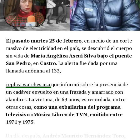
y el cierre perimetral del Club Deportivo Aucar, obras
fundamentales para el desarrollo comunitario.
El alcalde de Quemchi, Javier Ugarte
, expresó una
situación similar, señalando que en su comuna tienen
proyectos elegibles tanto en PMU como en PMB, pero
El pasado martes 25 de febrero
, en medio de un corte
que hasta la fecha no han recibido respuesta clara sobre
masivo de electricidad en el país, se descubrió el cuerpo
si se entregarán los recursos.
“Preocupa esta situación,
sin vida de
María Angélica Ascuí Silva
bajo el puente
estos son proyectos que vienen trabajándose desde
San Pedro
, en
Castro
. La alerta fue dada por una
hace tiempo y que hoy están en riesgo por la falta de
llamada anónima al 133,
financiamiento”,
declaró.
replica watches usa
que informó sobre la presencia de
En la comuna de
Curaco de Vélez, la alcaldesa Javiera
un cadáver envuelto en una frazada y amarrado con
Yáñez
indicó que históricamente la Subdere ha apoyado
alambres. La víctima, de 69 años, es recordada, entre
a los municipios en diversos proyectos y que confía en
otras cosas,
como una exbailarina del programa
que durante el año se asignen nuevos recursos, aunque
televisivo «Música Libre» de TVN, emitido entre
reconoció una disminución evidente en comparación
1971 y 1975
.
con ejercicios anteriores. Señaló que su administración
ha presentado iniciativas por más de 200 millones de
Un día después,
Andrés Mauricio Hernández Toro,