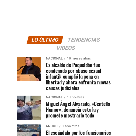
LO ÚLTIMO
TENDENCIAS
VIDEOS
NACIONAL
10 meses atras
Ex alcalde de Puqueldón fue
condenado por abuso sexual
infantil: cumplió la pena en
libertad y ahora enfrenta nuevas
causas judiciales
NACIONAL
1 año atras
Miguel Ángel Alvarado, «Centella
Humor», denuncia estafa y
promete mostrarlo todo
ANCUD
1 año atras
El escándalo por los funcionarios