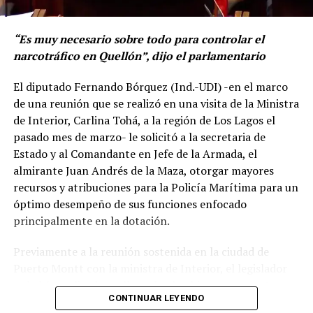
apoyo!!!!”
dominio de bienes inmuebles cuyo avalúo fiscal sea
superior a 225 Unidades Tributarias Mensuales, y que
“Es muy necesario sobre todo para controlar el
hoy en día sus pensiones sean insuficientes para costear
Por el momento, las personas aludidas no han emitido
narcotráfico en Quellón”, dijo el parlamentario
la gran cantidad de gastos que trae consigo la
declaraciones públicas. La historia, según Centella,
mantención de una propiedad, tal como ocurre con los
El diputado Fernando Bórquez (Ind.-UDI) -en el marco
recién comienza y, el mencionado posteo, ha generado
derechos de aseo municipal”.
de una reunión que se realizó en una visita de la Ministra
comentarios de todo tipo, en su gran mayoría, a favor
de Interior, Carlina Tohá, a la región de Los Lagos el
del humorista de Punta Arenas.
“Sumando a lo anterior, los municipios de nuestro país
pasado mes de marzo- le solicitó a la secretaria de
no cuentan con la facultad de declarar de oficio la
Estado y al Comandante en Jefe de la Armada, el
prescripción de deudas de los derechos de aseo
almirante Juan Andrés de la Maza, otorgar mayores
municipal, por lo que, incluso en aquellos casos en que
recursos y atribuciones para la Policía Marítima para un
las autoridades comunales tienen la intención de ayudar
óptimo desempeño de sus funciones enfocado
a los habitantes más vulnerables de su comuna, se
principalmente en la dotación.
encuentran impedidas al no existir ninguna ley ni
reglamento que así las faculte”, subrayó el
Previamente a la reunión sostenida en la ciudad de
representante del Distrito 26.
Puerto Montt con la ministra de Interior, el legislador
ya había realizado un llamado al gobierno para entregar
Por ello, Bórquez aseguró que se hace necesario “tener
CONTINUAR LEYENDO
mayores recursos a la Policía Marítima dependiente de
en consideración la recesión económica que estamos