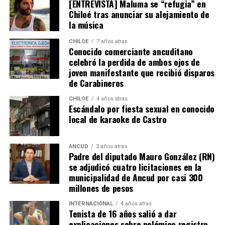
[ENTREVISTA] Maluma se “refugia” en
cuentan con una propuesta que entregarán al Gobierno
Chiloé tras anunciar su alejamiento de
para ser ingresada a la Cámara de Diputados. El objetivo
la música
es fortalecer a nivel nacional la dotación de personal
considerando un incremento de 500 nuevos
CHILOE
7 años atras
Conocido comerciante ancuditano
funcionarios y 125 oficiales para reforzar las policías
celebró la perdida de ambos ojos de
marítimas.
joven manifestante que recibió disparos
de Carabineros
Al respecto, Bórquez valoró que su solicitud haya sido
escuchada, ya que se enmarca en la solicitud realizada y
CHILOE
4 años atras
Escándalo por fiesta sexual en conocido
que busca “resguardar las costas de nuestro país y sobre
local de karaoke de Castro
todo de nuestra región, es muy necesario sobre todo
para controlar el narcotráfico en Quellón y el tráfico de
vehículos robados que están siendo ingresados en
ANCUD
3 años atras
Padre del diputado Mauro González (RN)
nuestra isla, entre otros delitos que se suscitan al no
se adjudicó cuatro licitaciones en la
contar con el personal necesario que resguarde
municipalidad de Ancud por casi 300
nuestras costas”.
millones de pesos
INTERNACIONAL
4 años atras
Tenista de 16 años salió a dar
explicaciones sobre polémico registro