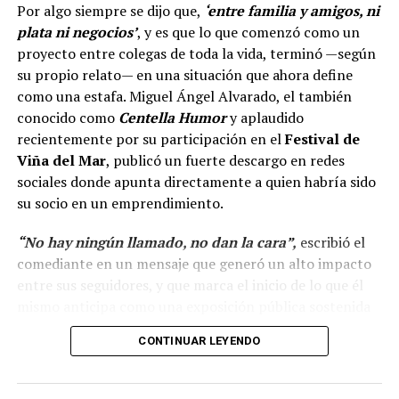
Por algo siempre se dijo que,
‘entre familia y amigos, ni
plata ni negocios’
, y es que lo que comenzó como un
proyecto entre colegas de toda la vida, terminó —según
su propio relato— en una situación que ahora define
como una estafa. Miguel Ángel Alvarado, el también
conocido como
Centella Humor
y aplaudido
recientemente por su participación en el
Festival de
Viña del Mar
, publicó un fuerte descargo en redes
sociales donde apunta directamente a quien habría sido
su socio en un emprendimiento.
“No hay ningún llamado, no dan la cara”,
escribió el
comediante en un mensaje que generó un alto impacto
entre sus seguidores, y que marca el inicio de lo que él
mismo anticipa como una exposición pública sostenida
en el tiempo.
CONTINUAR LEYENDO
“Hola a todos, ya ha