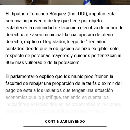
fotos y videos donde
mostraré cómo estaba y
El diputado Fernando Bórquez (Ind.-UDI), impulsó esta
lo dejé este local que se
semana un proyecto de ley que tiene por objeto
establecer la caducidad de la acción ejecutiva de cobro de
hizo en sociedad con el
derechos de aseo municipal, la cual operará de pleno
que era un gran amigo.”
derecho, explicó el legislador, luego de “tres años
contados desde que la obligación se hizo exigible, solo
respecto de personas mayores y quienes pertenezcan al
La publicación también deja ver su decisión de avanzar
40% más vulnerable de la población”.
en todos los frentes posibles:
El parlamentario explicó que los municipios “tienen la
“Llegaré hasta las últimas
facultad de rebajar una proporción de la tarifa o eximir del
consecuencias. El último
pago de ésta a los usuarios que tengan una situación
económica que lo justifique, teniendo en cuenta los
ríe mejor.”
indicadores establecidos en las ordenanzas municipales
“A mí no me callarán con
que regulan la fijación de tarifas de aseo municipal.
comunicados falsos
Además, quedan exentos de manera automática los
CONTINUAR LEYENDO
usuarios cuya vivienda tenga un avalúo fiscal igual o menor