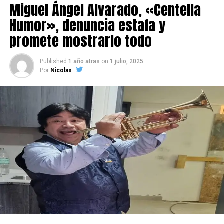
Miguel Ángel Alvarado, «Centella
Humor», denuncia estafa y
promete mostrarlo todo
Published
1 año atras
on
1 julio, 2025
Por
Nicolas