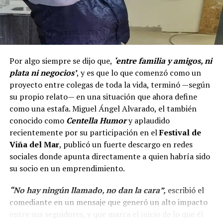
Por algo siempre se dijo que,
‘entre familia y amigos, ni
plata ni negocios’
, y es que lo que comenzó como un
proyecto entre colegas de toda la vida, terminó —según
su propio relato— en una situación que ahora define
como una estafa. Miguel Ángel Alvarado, el también
conocido como
Centella Humor
y aplaudido
recientemente por su participación en el
Festival de
Viña del Mar
, publicó un fuerte descargo en redes
sociales donde apunta directamente a quien habría sido
su socio en un emprendimiento.
“No hay ningún llamado, no dan la cara”,
escribió el
comediante en un mensaje que generó un alto impacto
entre sus seguidores, y que marca el inicio de lo que él