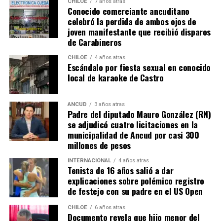
CHILOE
7 años atras
Conocido comerciante ancuditano
celebró la perdida de ambos ojos de
joven manifestante que recibió disparos
de Carabineros
CHILOE
4 años atras
Escándalo por fiesta sexual en conocido
local de karaoke de Castro
ANCUD
3 años atras
Padre del diputado Mauro González (RN)
se adjudicó cuatro licitaciones en la
municipalidad de Ancud por casi 300
millones de pesos
INTERNACIONAL
4 años atras
Tenista de 16 años salió a dar
explicaciones sobre polémico registro
de festejo con su padre en el US Open
CHILOE
6 años atras
Documento revela que hijo menor del