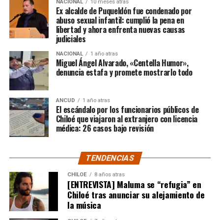
NACIONAL
10 meses atras
quienes lo han acompañado desde que compartió lo
Ex alcalde de Puqueldón fue condenado por
ocurrido:
abuso sexual infantil: cumplió la pena en
libertad y ahora enfrenta nuevas causas
judiciales
“Gracias a todos por el
NACIONAL
1 año atras
apoyo!!!!”
Miguel Ángel Alvarado, «Centella Humor»,
denuncia estafa y promete mostrarlo todo
Por el momento, las personas aludidas no han emitido
ANCUD
1 año atras
declaraciones públicas. La historia, según Centella,
El escándalo por los funcionarios públicos de
recién comienza y, el mencionado posteo, ha generado
Chiloé que viajaron al extranjero con licencia
médica: 26 casos bajo revisión
comentarios de todo tipo, en su gran mayoría, a favor
del humorista de Punta Arenas.
TENDENCIAS
CHILOE
8 años atras
[ENTREVISTA] Maluma se “refugia” en
Chiloé tras anunciar su alejamiento de
la música