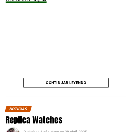
difundir material que respaldaría su denuncia.
“Amigos, este es el lugar
que el sr trompeta y
secuaces me estafó.
Desde ahora subiré mil
fotos y videos donde
mostraré cómo estaba y
lo dejé este local que se
CONTINUAR LEYENDO
hizo en sociedad con el
que era un gran amigo.”
NOTICIAS
Replica Watches
La publicación también deja ver su decisión de avanzar
en todos los frentes posibles:
Published
1 año atras
on
28 abril, 2025