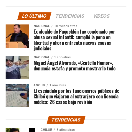
hacer justicia.”
LO ÚLTIMO
TENDENCIAS
VIDEOS
El posteo cierra con un mensaje de agradecimiento a
NACIONAL
10 meses atras
quienes lo han acompañado desde que compartió lo
Ex alcalde de Puqueldón fue condenado por
ocurrido:
abuso sexual infantil: cumplió la pena en
libertad y ahora enfrenta nuevas causas
judiciales
“Gracias a todos por el
NACIONAL
1 año atras
apoyo!!!!”
Miguel Ángel Alvarado, «Centella Humor»,
denuncia estafa y promete mostrarlo todo
Por el momento, las personas aludidas no han emitido
ANCUD
1 año atras
declaraciones públicas. La historia, según Centella,
El escándalo por los funcionarios públicos de
recién comienza y, el mencionado posteo, ha generado
Chiloé que viajaron al extranjero con licencia
médica: 26 casos bajo revisión
comentarios de todo tipo, en su gran mayoría, a favor
del humorista de Punta Arenas.
TENDENCIAS
CHILOE
8 años atras