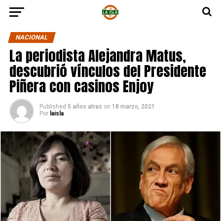
NACIONAL
La periodista Alejandra Matus,
descubrió vínculos del Presidente
Piñera con casinos Enjoy
Published
5 años atras
on
18 marzo, 2021
Por
laisla