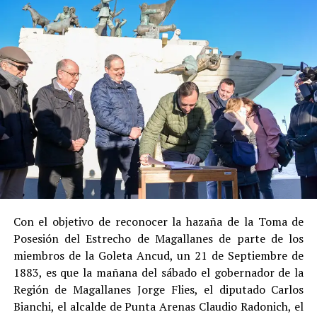
Social de Gendarmería.
Entre las razones que permitieron esta medida, según la
Justicia, se consideraron dos
atenuantes
:
Su
colaboración sustancial con la investigación
,
al admitir los hechos.
Su
conducta anterior irreprochable
, al no
registrar antecedentes penales previos.
Estas circunstancias jurídicas, sumadas al
procedimiento abreviado, redujeron la posibilidad de un
cumplimiento efectivo en recinto penitenciario.
Con el objetivo de reconocer la hazaña de la Toma de
Posesión del Estrecho de Magallanes de parte de los
Indemnización a la víctima y nueva investigación
miembros de la Goleta Ancud, un 21 de Septiembre de
por ocultamiento de bienes
1883, es que la mañana del sábado el gobernador de la
Región de Magallanes Jorge Flies, el diputado Carlos
En el ámbito civil, el
Juzgado de Letras de Castro
dictó
Bianchi, el alcalde de Punta Arenas Claudio Radonich, el
en
septiembre de 2023
una sentencia que obliga a