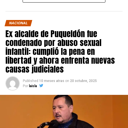
NACIONAL
Ex alcalde de Puqueldón fue
condenado por abuso sexual
infantil: cumplió la pena en
libertad y ahora enfrenta nuevas
causas judiciales
Published
10 meses atras
on
20 octubre, 2025
Por
laisla