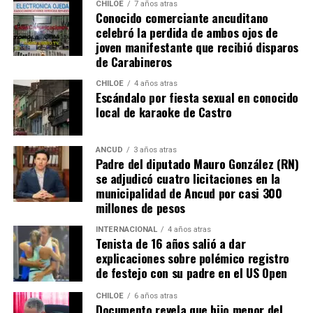
misma realidad, el Duchenne, salvando las “pequeñas
CHILOE
7 años atras
Conocido comerciante ancuditano
grandes” diferencias?
celebró la perdida de ambos ojos de
joven manifestante que recibió disparos
Voces al unísono se escuchan y se repiten en redes
de Carabineros
sociales, el pedido de donar ese excedente al Dante Jara
resuena desde todo Chiloé, cuna del apoyo recibido por
CHILOE
4 años atras
Escándalo por fiesta sexual en conocido
parte de Camila Gómez, hasta nuestro lejano norte. Es
local de karaoke de Castro
que, a diferencia del conocido dicho, en este caso, todos
los caminos conducen a… La Moneda y, mientras se
espera ese gesto por parte de la madre del pequeño
ANCUD
3 años atras
Padre del diputado Mauro González (RN)
Tomás, los pasos siguen quemando los pies de Fernando
se adjudicó cuatro licitaciones en la
en pos de que cada kilómetro recorrido, signifique más
municipalidad de Ancud por casi 300
que una llegada a Santiago, un arribo a la cura de su hijo
millones de pesos
Dante.
INTERNACIONAL
4 años atras
Tenista de 16 años salió a dar
Actualmente, Gómez se encuentra en Santiago
explicaciones sobre polémico registro
realizando trámites y participando como invitada en
de festejo con su padre en el US Open
distintos medios de comunicación. Aunque aún no tiene
una fecha exacta para su viaje a Estados Unidos, donde
CHILOE
6 años atras
Documento revela que hijo menor del