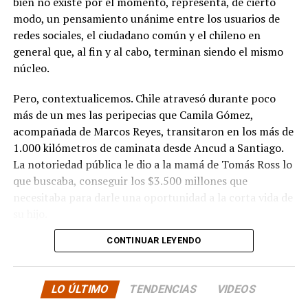
bien no existe por el momento, representa, de cierto
modo, un pensamiento unánime entre los usuarios de
redes sociales, el ciudadano común y el chileno en
general que, al fin y al cabo, terminan siendo el mismo
núcleo.
Pero, contextualicemos. Chile atravesó durante poco
más de un mes las peripecias que Camila Gómez,
acompañada de Marcos Reyes, transitaron en los más de
1.000 kilómetros de caminata desde Ancud a Santiago.
La notoriedad pública le dio a la mamá de Tomás Ross lo
que buscaba, conseguir los $3.500 millones que
necesitaba para darle una oportunidad a la corta vida de
su hijo.
CONTINUAR LEYENDO
La solidaridad y empatía de los chilenos en cada paso
recorrido fue tanta que el objetivo no solo se alcanzó,
sino que se superó con creces. De hecho, el último
LO ÚLTIMO
TENDENCIAS
VIDEOS
cómputo dado a conocer reveló la suma total de