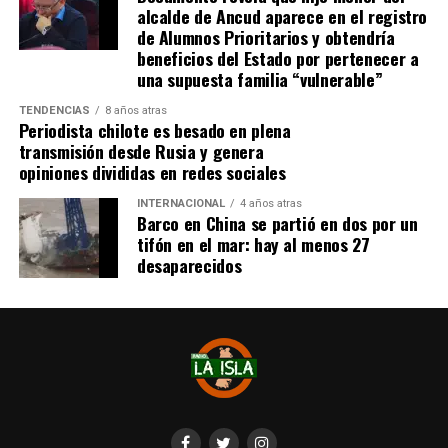
se administra el medicamento, indicó que esperan
alcalde de Ancud aparece en el registro
realizarlo «a mediados de junio».
de Alumnos Prioritarios y obtendría
beneficios del Estado por pertenecer a
Cabe destacar que, pese a que se logró reunir el dinero y,
una supuesta familia “vulnerable”
por ende, la meta se cumplió, continúan circulando por
TENDENCIAS
8 años atras
redes sociales, eventos a beneficios de Tomás Ross.
Periodista chilote es besado en plena
transmisión desde Rusia y genera
¿Como ayudar?
opiniones divididas en redes sociales
Instagram, Dante_contra_duchenne
INTERNACIONAL
4 años atras
Fernando Jara (padre)
Barco en China se partió en dos por un
19.968.680-1
tifón en el mar: hay al menos 27
Banco Falabella, cuenta corriente
desaparecidos
11510154944
fernandokine1998@gmail.com