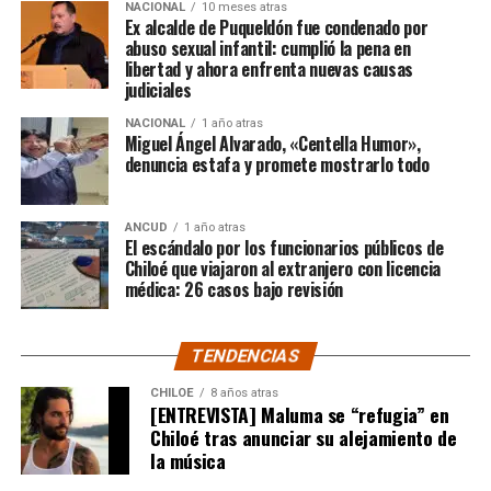
$3.689.545.200.
NACIONAL
10 meses atras
Ex alcalde de Puqueldón fue condenado por
abuso sexual infantil: cumplió la pena en
Según Camila Gómez, el excedente de casi $200
libertad y ahora enfrenta nuevas causas
millones sería destinado
para los costos médicos
judiciales
asociados al suministro del Elevidys «porque los 3.500
NACIONAL
1 año atras
millones
solo incluye el frasco del fármaco y no los
Miguel Ángel Alvarado, «Centella Humor»,
otros gastos relacionados con los tres meses del
denuncia estafa y promete mostrarlo todo
tratamiento
«, indicó a Meganonoticias.cl
Pero, volviendo al principio, damos curso a una solicitud
ANCUD
1 año atras
El escándalo por los funcionarios públicos de
imposible de especificar con exactitud pero que un
Chiloé que viajaron al extranjero con licencia
simple chequeo de los ánimos de la gente, se puede ver
médica: 26 casos bajo revisión
como un anhelo mayúsculo el hecho de que esos casi
$200 millones sean destinados para Dante Jara, el
TENDENCIAS
pequeño de año y medio cuyo padecimiento es el mismo
de Tomás Ross y, por si fuera poco, su padre, Fernando,
CHILOE
8 años atras
[ENTREVISTA] Maluma se “refugia” en
emprendió una caminata de Arica a Santiago para
Chiloé tras anunciar su alejamiento de
conseguir tal fin. Entonces, ¿quién mejor que Camila
la música
Gómez para ponerse en el lugar de quien comparte su