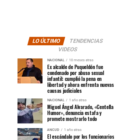
LO ÚLTIMO
TENDENCIAS
VIDEOS
NACIONAL
10 meses atras
Ex alcalde de Puqueldón fue
condenado por abuso sexual
infantil: cumplió la pena en
libertad y ahora enfrenta nuevas
causas judiciales
NACIONAL
1 año atras
Miguel Ángel Alvarado, «Centella
Humor», denuncia estafa y
promete mostrarlo todo
ANCUD
1 año atras
El escándalo por los funcionarios