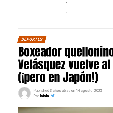
DEPORTES
Boxeador quellonin
Velásquez vuelve al
(¡pero en Japón!)
Published
3 años atras
on
14 agosto, 2023
Por
laisla