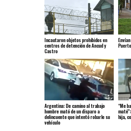
Incautaron objetos prohibidos en
Envían 
centros de detención de Ancud y
Puerto
Castro
Argentina: De camino al trabajo
“Me baj
hombre mató de un disparo a
maté”:
delincuente que intentó robarle su
hija, c
vehículo