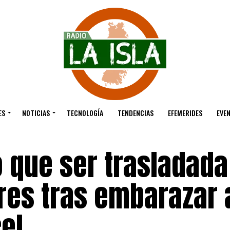
ES
NOTICIAS
TECNOLOGÍA
TENDENCIAS
EFEMERIDES
EVE
 que ser trasladada 
res tras embarazar 
el