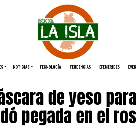
ES
NOTICIAS
TECNOLOGÍA
TENDENCIAS
EFEMERIDES
EVE
áscara de yeso par
edó pegada en el ros