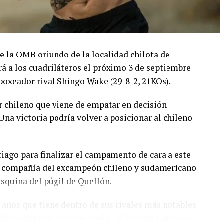
 la OMB oriundo de la localidad chilota de
rá a los cuadriláteros el próximo 3 de septiembre
 boxeador rival Shingo Wake (29-8-2, 21KOs).
 chileno que viene de empatar en decisión
Una victoria podría volver a posicionar al chileno
tiago para finalizar el campamento de cara a este
en compañía del excampeón chileno y sudamericano
esquina del púgil de Quellón.
años que tiene dentro de sus rivales más notables
 disputado un título mundial, sí ha sido campeón