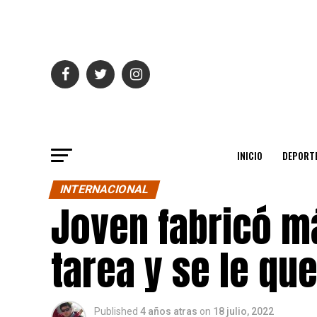
INICIO
DEPORT
INTERNACIONAL
Joven fabricó m
tarea y se le qu
Published
4 años atras
on
18 julio, 2022