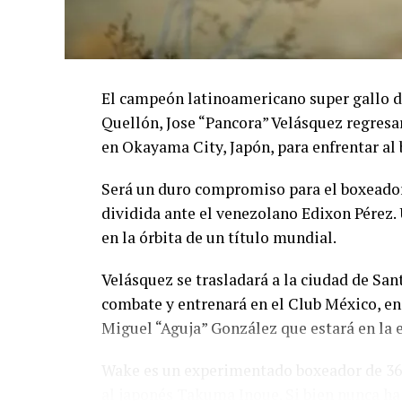
El campeón latinoamericano super gallo de
Quellón, Jose “Pancora” Velásquez regresa
en Okayama City, Japón, para enfrentar al
Será un duro compromiso para el boxeador
dividida ante el venezolano Edixon Pérez. 
en la órbita de un título mundial.
Velásquez se trasladará a la ciudad de San
combate y entrenará en el Club México, 
Miguel “Aguja” González que estará en la 
Wake es un experimentado boxeador de 36 
al japonés Takuma Inoue. Si bien nunca ha