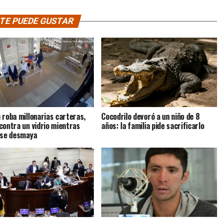
TE PUEDE GUSTAR
 roba millonarias carteras,
Cocodrilo devoró a un niño de 8
contra un vidrio mientras
años: la familia pide sacrificarlo
 se desmaya