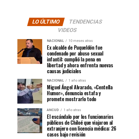
LO ÚLTIMO
TENDENCIAS
VIDEOS
NACIONAL
10 meses atras
Ex alcalde de Puqueldón fue
condenado por abuso sexual
infantil: cumplió la pena en
libertad y ahora enfrenta nuevas
causas judiciales
NACIONAL
1 año atras
Miguel Ángel Alvarado, «Centella
Humor», denuncia estafa y
promete mostrarlo todo
ANCUD
1 año atras
El escándalo por los funcionarios
públicos de Chiloé que viajaron al
extranjero con licencia médica: 26
casos bajo revisión