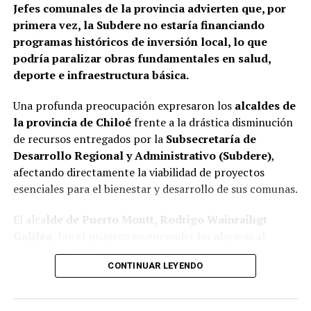
Jefes comunales de la provincia advierten que, por
primera vez, la Subdere no estaría financiando
programas históricos de inversión local, lo que
podría paralizar obras fundamentales en salud,
deporte e infraestructura básica.
Una profunda preocupación expresaron los
alcaldes de
la provincia de Chiloé
frente a la drástica disminución
de recursos entregados por la
Subsecretaría de
Desarrollo Regional y Administrativo (Subdere)
,
afectando directamente la viabilidad de proyectos
esenciales para el bienestar y desarrollo de sus comunas.
El alca
lde de Puerto Montt, Rodrigo Wainraihgt
Galilea
, fue el primero en encender las alarmas al
denunciar públicamente que la Subdere no cuenta con
CONTINUAR LEYENDO
fondos para financiar iniciativas del Programa de
Mejoramiento Urbano (PMU) ni del Programa de
Mejoramiento de Barrios (PMB), a pesar de que muchas