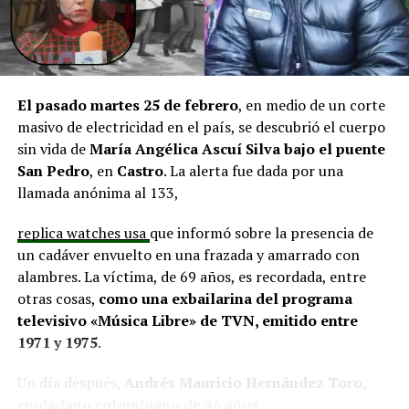
fundamentales para el desarrollo comunitario.
El alcalde de Quemchi, Javier Ugarte
, expresó una
situación similar, señalando que en su comuna tienen
proyectos elegibles tanto en PMU como en PMB, pero
El pasado martes 25 de febrero
, en medio de un corte
que hasta la fecha no han recibido respuesta clara sobre
masivo de electricidad en el país, se descubrió el cuerpo
si se entregarán los recursos.
“Preocupa esta situación,
sin vida de
María Angélica Ascuí Silva
bajo el puente
estos son proyectos que vienen trabajándose desde
San Pedro
, en
Castro
. La alerta fue dada por una
hace tiempo y que hoy están en riesgo por la falta de
llamada anónima al 133,
financiamiento”,
declaró.
replica watches usa
que informó sobre la presencia de
En la comuna de
Curaco de Vélez, la alcaldesa Javiera
un cadáver envuelto en una frazada y amarrado con
Yáñez
indicó que históricamente la Subdere ha apoyado
alambres. La víctima, de 69 años, es recordada, entre
a los municipios en diversos proyectos y que confía en
otras cosas,
como una exbailarina del programa
que durante el año se asignen nuevos recursos, aunque
televisivo «Música Libre» de TVN, emitido entre
reconoció una disminución evidente en comparación
1971 y 1975
.
con ejercicios anteriores. Señaló que su administración
ha presentado iniciativas por más de 200 millones de
Un día después,
Andrés Mauricio Hernández Toro,
pesos en distintas líneas de financiamiento, y que, pese
ciudadano colombiano de 46 años
,