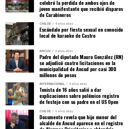
cajetillas de cigarrillos”.
celebró la perdida de ambos ojos de
joven manifestante que recibió disparos
“De manera inmediata, se dispuso el trabajo del sitio del
de Carabineros
suceso y la realización de las primeras diligencias a
CHILOE
4 años atras
cargo de personal SIP de esta comuna, con apoyo del
Escándalo por fiesta sexual en conocido
OS-9, que finalmente quedó a cargo de esta
local de karaoke de Castro
investigación que actualmente se encuentra en
desarrollo con diversas pericias, con el objetivo de
ANCUD
3 años atras
esclarecer estos hechos y lograr la identificación como
Padre del diputado Mauro González (RN)
detención de los responsables”, mencionó el abogado.
se adjudicó cuatro licitaciones en la
municipalidad de Ancud por casi 300
Las pesquisas han incluido la toma de declaración del
millones de pesos
vigilante, quien fue remitido hasta el Hospital Augusto
INTERNACIONAL
4 años atras
Riffart para constatar lesiones (resultó con erosiones de
Tenista de 16 años salió a dar
carácter leve). Además, se está empadronando a
explicaciones sobre polémico registro
de festejo con su padre en el US Open
eventuales testigos, como también se busca el
levantamiento de cámaras de seguridad desde las
CHILOE
6 años atras
empresas cercanas, las que complementarán las
Documento revela que hijo menor del
alcalde de Ancud aparece en el registro
imágenes levantadas desde el recinto violentado.