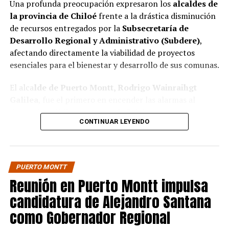
Una profunda preocupación expresaron los
alcaldes de
la provincia de Chiloé
frente a la drástica disminución
de recursos entregados por la
Subsecretaría de
Desarrollo Regional y Administrativo (Subdere)
,
afectando directamente la viabilidad de proyectos
esenciales para el bienestar y desarrollo de sus comunas.
El alca
lde de Puerto Montt, Rodrigo Wainraihgt
Galilea
, fue el primero en encender las alarmas al
denunciar públicamente que la Subdere no cuenta con
CONTINUAR LEYENDO
fondos para financiar iniciativas del Programa de
Mejoramiento Urbano (PMU) ni del Programa de
Mejoramiento de Barrios (PMB), a pesar de que muchas
ya estaban declaradas elegibles.
“Por primera vez en la
PUERTO MONTT
historia, la Subdere no tiene recursos para estos
Reunión en Puerto Montt impulsa
programas fundamentales”,
afirmó el edil de la capital
candidatura de Alejandro Santana
regional de Los Lagos.
como Gobernador Regional
Sus pares de Chiloé respaldaron sus declaraciones,