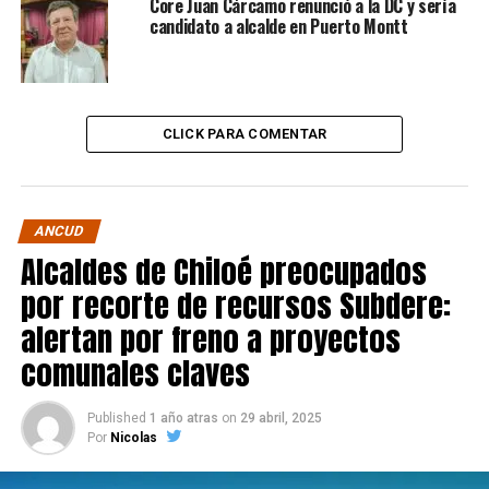
Core Juan Cárcamo renunció a la DC y sería
candidato a alcalde en Puerto Montt
CLICK PARA COMENTAR
ANCUD
Alcaldes de Chiloé preocupados
por recorte de recursos Subdere:
alertan por freno a proyectos
comunales claves
Published
1 año atras
on
29 abril, 2025
Por
Nicolas