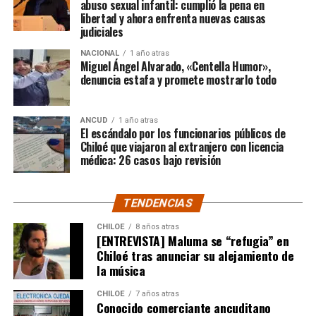
por el cuantioso asalto.
abuso sexual infantil: cumplió la pena en
libertad y ahora enfrenta nuevas causas
judiciales
“Se recibió el domingo un llamado al nivel de
emergencia 133, alertando de un robo que se había
NACIONAL
1 año atras
Miguel Ángel Alvarado, «Centella Humor»,
producido en un complejo de bodegas en Castro (Chiloé
denuncia estafa y promete mostrarlo todo
Bodegas). Personal policial al llegar al lugar constató los
antecedentes que daban cuenta que desconocidos
ingresaron a dos bodegas de este recinto, logrando
ANCUD
1 año atras
El escándalo por los funcionarios públicos de
sustraer de una de ellas herramientas y otras especies,
Chiloé que viajaron al extranjero con licencia
mientras que de la otra cigarrillos avaluados en unos
médica: 26 casos bajo revisión
$600 millones”, sostuvo el oficial.
Igualmente, el uniformado remarcó que con esta
TENDENCIAS
información recabada en el sitio del suceso, se tomó
CHILOE
8 años atras
contacto con el Ministerio Público.
[ENTREVISTA] Maluma se “refugia” en
Chiloé tras anunciar su alejamiento de
El fiscal Fernando Metzner, precisó que para consumar
la música
su acción delictiva, el grupo de antisociales “utilizó dos
CHILOE
7 años atras
vehículos para apoderarse de 300 cajas contenedoras de
Conocido comerciante ancuditano