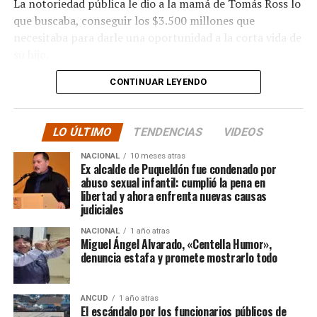
La notoriedad pública le dio a la mamá de Tomás Ross lo
que buscaba, conseguir los $3.500 millones que
necesitaba para darle una oportunidad a la corta vida de
su hijo.
CONTINUAR LEYENDO
La solidaridad y empatía de los chilenos en cada paso
recorrido fue tanta que el objetivo no solo se alcanzó,
sino que se superó con creces. De hecho, el último
LO ÚLTIMO
TENDENCIAS
VIDEOS
cómputo dado a conocer reveló la suma total de
$3.689.545.200.
NACIONAL
10 meses atras
Ex alcalde de Puqueldón fue condenado por
abuso sexual infantil: cumplió la pena en
Según Camila Gómez, el excedente de casi $200
libertad y ahora enfrenta nuevas causas
millones sería destinado
para los costos médicos
judiciales
asociados al suministro del Elevidys «porque los 3.500
NACIONAL
1 año atras
millones
solo incluye el frasco del fármaco y no los
Miguel Ángel Alvarado, «Centella Humor»,
otros gastos relacionados con los tres meses del
denuncia estafa y promete mostrarlo todo
tratamiento
«, indicó a Meganonoticias.cl
Pero, volviendo al principio, damos curso a una solicitud
ANCUD
1 año atras
El escándalo por los funcionarios públicos de