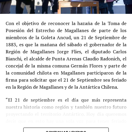
Estas circunstancias jurídicas, sumadas al
procedimiento abreviado, redujeron la posibilidad de un
cumplimiento efectivo en recinto penitenciario.
Con el objetivo de reconocer la hazaña de la Toma de
Posesión del Estrecho de Magallanes de parte de los
Indemnización a la víctima y nueva investigación
miembros de la Goleta Ancud, un 21 de Septiembre de
por ocultamiento de bienes
1883, es que la mañana del sábado el gobernador de la
Región de Magallanes Jorge Flies, el diputado Carlos
En el ámbito civil, el
Juzgado de Letras de Castro
dictó
Bianchi, el alcalde de Punta Arenas Claudio Radonich, el
en
septiembre de 2023
una sentencia que obliga a
concejal de la misma comuna Germán Flores y parte de
Pedro Montecinos a
pagar una indemnización total de
la comunidad chilota en Magallanes participaron de la
$120 millones
por concepto de daño moral:
firma para solicitar que el 21 de Septiembre sea feriado
en la Región de Magallanes y de la Antártica Chilena.
$80 millones
a favor de la víctima.
“El 21 de septiembre es el día que más representa
$40 millones
a favor de su madre.
nuestra historia como región y también nuestro futuro
Sin embargo, la Fiscalía abrió una nueva línea
proyectando el territorio Antártico. Hoy día queremos
investigativa luego de que se detectaran presuntas
decir que en esto hay una sola voz para tener feriado
maniobras para
eludir el pago de la indemnización
,
este día por los primeros chilotes que llegaron en la