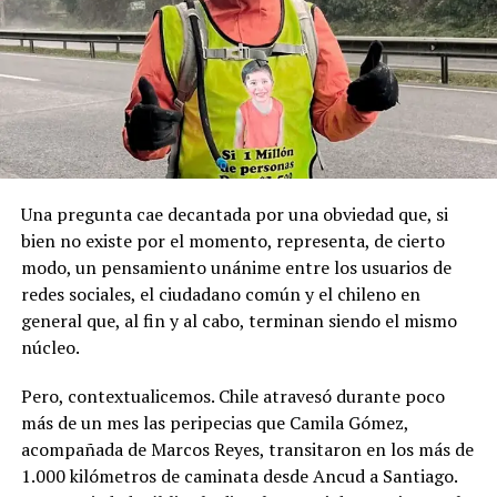
Recordemos que el 21 de Septiembre de 1883 se produjo
registraron declaraciones públicas de su partido ni
la Toma de Posesión del Estrecho de Magallanes, donde
sanciones políticas posteriores.
el capitán Juan Guillermos y 23 tripulantes a bordo de la
Goleta de Guerra Ancud de la Armada tomaron posesión
de estas tierras patagónicas donde izaron la bandera
nacional declarando este territorio como parte de Chile.
Una pregunta cae decantada por una obviedad que, si
bien no existe por el momento, representa, de cierto
modo, un pensamiento unánime entre los usuarios de
redes sociales, el ciudadano común y el chileno en
general que, al fin y al cabo, terminan siendo el mismo
núcleo.
Pero, contextualicemos. Chile atravesó durante poco
más de un mes las peripecias que Camila Gómez,
acompañada de Marcos Reyes, transitaron en los más de
1.000 kilómetros de caminata desde Ancud a Santiago.