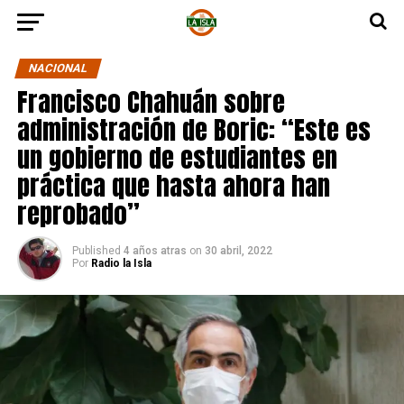
NACIONAL
Francisco Chahuán sobre
administración de Boric: “Este es
un gobierno de estudiantes en
práctica que hasta ahora han
reprobado”
Published
4 años atras
on
30 abril, 2022
Por
Radio la Isla