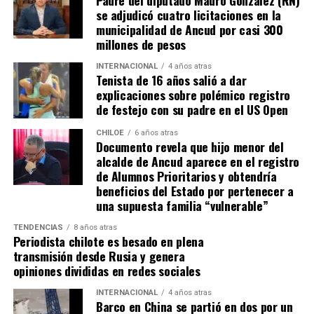
Padre del diputado Mauro González (RN)
Tomás, los pasos siguen quemando los pies de Fernando
se adjudicó cuatro licitaciones en la
en pos de que cada kilómetro recorrido, signifique más
municipalidad de Ancud por casi 300
que una llegada a Santiago, un arribo a la cura de su hijo
millones de pesos
Dante.
INTERNACIONAL
4 años atras
Tenista de 16 años salió a dar
Actualmente, Gómez se encuentra en Santiago
explicaciones sobre polémico registro
realizando trámites y participando como invitada en
de festejo con su padre en el US Open
distintos medios de comunicación. Aunque aún no tiene
una fecha exacta para su viaje a Estados Unidos, donde
CHILOE
6 años atras
Documento revela que hijo menor del
se administra el medicamento, indicó que esperan
alcalde de Ancud aparece en el registro
realizarlo «a mediados de junio».
de Alumnos Prioritarios y obtendría
beneficios del Estado por pertenecer a
Cabe destacar que, pese a que se logró reunir el dinero y,
una supuesta familia “vulnerable”
por ende, la meta se cumplió, continúan circulando por
TENDENCIAS
8 años atras
redes sociales, eventos a beneficios de Tomás Ross.
Periodista chilote es besado en plena
transmisión desde Rusia y genera
¿Como ayudar?
opiniones divididas en redes sociales
Instagram, Dante_contra_duchenne
INTERNACIONAL
4 años atras
Fernando Jara (padre)
Barco en China se partió en dos por un