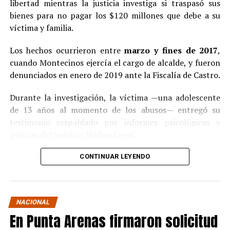
libertad mientras la justicia investiga si traspasó sus
bienes para no pagar los $120 millones que debe a su
víctima y familia.
Los hechos ocurrieron entre
marzo y fines de 2017
,
cuando Montecinos ejercía el cargo de alcalde, y fueron
denunciados en enero de 2019 ante la Fiscalía de Castro.
Durante la investigación, la víctima —una adolescente
de 13 años al momento de los abusos— entregó su
testimonio respaldado por informes psicológicos y
pericias del Servicio Médico Legal.
Ante la contundencia de los antecedentes, el imputado
CONTINUAR LEYENDO
aceptó los cargos
en un procedimiento abreviado,
reconociendo su responsabilidad en los hechos.
La condena y el cumplimiento en libertad
NACIONAL
En Punta Arenas firmaron solicitud
El
Juzgado de Garantía de Castro
dictó sentencia en
noviembre de 2021
, condenando a Pedro Montecinos a