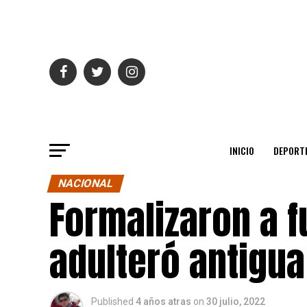
INICIO
DEPORT
NACIONAL
Formalizaron a f
adulteró antigua
Published
4 años atras
on
30 julio, 2022