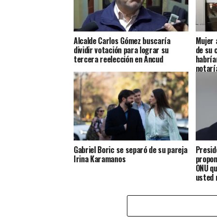
Alcalde Carlos Gómez buscaría
Mujer 
dividir votación para lograr su
de su 
tercera reelección en Ancud
habría
notarí
Gabriel Boric se separó de su pareja
Presid
Irina Karamanos
propon
ONU qu
usted 
rato”