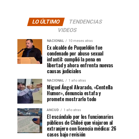
LO ÚLTIMO
TENDENCIAS
VIDEOS
NACIONAL
10 meses atras
Ex alcalde de Puqueldón fue
condenado por abuso sexual
infantil: cumplió la pena en
libertad y ahora enfrenta nuevas
causas judiciales
NACIONAL
1 año atras
Miguel Ángel Alvarado, «Centella
Humor», denuncia estafa y
promete mostrarlo todo
ANCUD
1 año atras
El escándalo por los funcionarios
públicos de Chiloé que viajaron al
extranjero con licencia médica: 26
casos bajo revisión