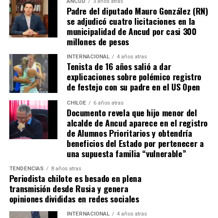
ANCUD
3 años atras
Padre del diputado Mauro González (RN)
cruzado y la pelota pegó en el segundo palo. Era un
se adjudicó cuatro licitaciones en la
anticipo de lo ocurriría en los minutos finales.
municipalidad de Ancud por casi 300
millones de pesos
A los 90+2 minutos, el juez Darío Herrera cobró penal a
favor del elenco ‘millonario’, por una falta contra el
INTERNACIONAL
4 años atras
Tenista de 16 años salió a dar
‘Pibe’ Solari quien se anticipó a su marcador.
El
explicaciones sobre polémico registro
colombiano Miguel Borja transformó la pena
de festejo con su padre en el US Open
máxima en gol
.
CHILOE
6 años atras
Documento revela que hijo menor del
Tras el tanto del delantero ‘cafetalero’, los jugadores
alcalde de Ancud aparece en el registro
visitantes arremetieron contra sus rivales
de Alumnos Prioritarios y obtendría
argumentando que un jugador de River
(Agustín
beneficios del Estado por pertenecer a
Palavecino)
les gritó el festejo en la cara.
una supuesta familia “vulnerable”
Tras los incidentes,
Palavecino fue expulsado en
TENDENCIAS
8 años atras
Periodista chilote es besado en plena
River
. En Boca, en tanto, vieron la roja
Miguel Ángel
transmisión desde Rusia y genera
Merentiel, Ezequiel Fernández y Nicolás Valentini
.
opiniones divididas en redes sociales
Fuente:
Bio Bio
INTERNACIONAL
4 años atras