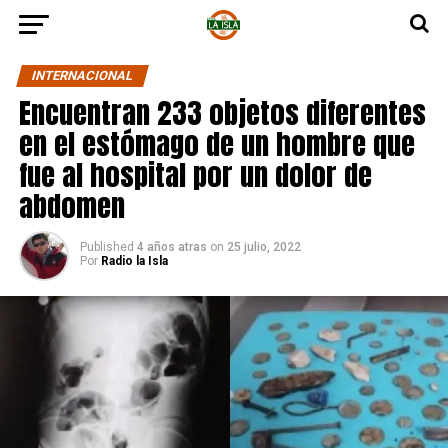
INTERNACIONAL
Encuentran 233 objetos diferentes
en el estómago de un hombre que
fue al hospital por un dolor de
abdomen
Published
4 años atras
on
25 julio, 2022
Por
Radio la Isla