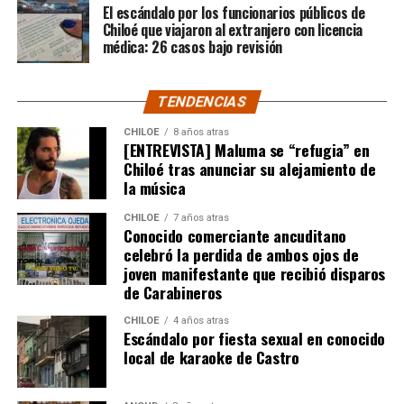
del encuentro y quien generó las chances más claras,
El escándalo por los funcionarios públicos de
pero no estuvo fino a la hora de convertir.
Chiloé que viajaron al extranjero con licencia
médica: 26 casos bajo revisión
El cuadro ‘Xeneize’, por su parte, resistió hasta último
momento y solo a través de Sebastián Villa tuvo alguna
TENDENCIAS
oportunidad de gol.
CHILOE
8 años atras
[ENTREVISTA] Maluma se “refugia” en
Tras un primer tiempo donde los locales dominaron,
Chiloé tras anunciar su alejamiento de
Boca reaccionó en la segunda mitad para darle algo de
la música
trabajo al portero
Franco Armani
, aunque la gran
figura fue el guardametas visitante,
‘Chiquito’ Romero
,
CHILOE
7 años atras
Conocido comerciante ancuditano
quien tuvo tres intervenciones notables.
celebró la perdida de ambos ojos de
joven manifestante que recibió disparos
River buscaba de todas las maneras abrir el marcador,
de Carabineros
pero algo siempre se lo impedía. A los 12′ del segundo
tiempo, Nicolás De la Cruz sacó un remate tremendo de
CHILOE
4 años atras
Escándalo por fiesta sexual en conocido
media distancia que llevaba destino de gol, pero que
local de karaoke de Castro
‘Chiquito’ con un manotazo salvador, mandó al córner.
Luego,
Pablo Solari
, exjugador de Colo Colo, definió