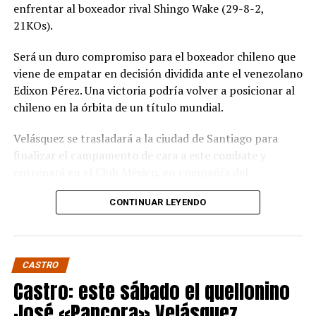
enfrentar al boxeador rival Shingo Wake (29-8-2,
21KOs).
Será un duro compromiso para el boxeador chileno que
viene de empatar en decisión dividida ante el venezolano
Edixon Pérez. Una victoria podría volver a posicionar al
chileno en la órbita de un título mundial.
Velásquez se trasladará a la ciudad de Santiago para
finalizar el campamento de cara a este combate y
entrenará en el Club México, en compañía del
excampeón chileno y sudamericano Miguel “Aguja”
CONTINUAR LEYENDO
González que estará en la esquina del púgil de Quellón.
Wake es un experimentado boxeador de 36 años que
tiene dentro de sus rivales más notables al japonés
CASTRO
Takuma Inoue. Si bien nunca ha disputado un título
Castro: este sábado el quellonino
mundial, sí ha sido campeón de su país y ha peleado por
distintos títulos internacionales.
José «Pancora» Velásquez