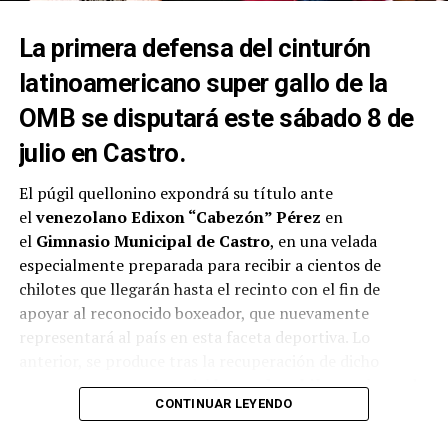
La primera defensa del cinturón
latinoamericano super gallo de la
OMB se disputará este sábado 8 de
julio en Castro.
El púgil quellonino expondrá su título ante
el
venezolano Edixon “Cabezón” Pérez
en
el
Gimnasio Municipal de Castro
, en una velada
especialmente preparada para recibir a cientos de
chilotes que llegarán hasta el recinto con el fin de
apoyar al reconocido boxeador, que nuevamente
representará al país en esta faceta deportiva. Lo
anterior, se produce tras la recuperación de dicho
campeonato por parte del
boxeador chileno
, el pasado
CONTINUAR LEYENDO
mes de abril ante el
boliviano Ramón Averanga
en una
disputada pelea.