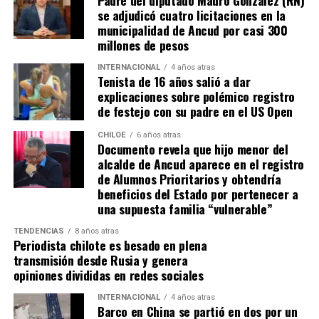
se adjudicó cuatro licitaciones en la
municipalidad de Ancud por casi 300
millones de pesos
INTERNACIONAL
4 años atras
Tenista de 16 años salió a dar
explicaciones sobre polémico registro
de festejo con su padre en el US Open
CHILOE
6 años atras
Documento revela que hijo menor del
alcalde de Ancud aparece en el registro
de Alumnos Prioritarios y obtendría
beneficios del Estado por pertenecer a
una supuesta familia “vulnerable”
TENDENCIAS
8 años atras
Periodista chilote es besado en plena
transmisión desde Rusia y genera
opiniones divididas en redes sociales
INTERNACIONAL
4 años atras
Barco en China se partió en dos por un