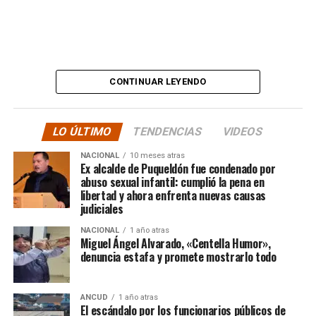
en otras palabras, HASTA LAS ÚLTIMAS
CONSECUENCIAS:
“
Desde ya comienzo en
tele y donde sea para
CONTINUAR LEYENDO
hacer justicia.”
LO ÚLTIMO
TENDENCIAS
VIDEOS
El posteo cierra con un mensaje de agradecimiento a
NACIONAL
10 meses atras
quienes lo han acompañado desde que compartió lo
Ex alcalde de Puqueldón fue condenado por
ocurrido:
abuso sexual infantil: cumplió la pena en
libertad y ahora enfrenta nuevas causas
judiciales
“Gracias a todos por el
NACIONAL
1 año atras
apoyo!!!!”
Miguel Ángel Alvarado, «Centella Humor»,
denuncia estafa y promete mostrarlo todo
Por el momento, las personas aludidas no han emitido
ANCUD
1 año atras
declaraciones públicas. La historia, según Centella,
El escándalo por los funcionarios públicos de