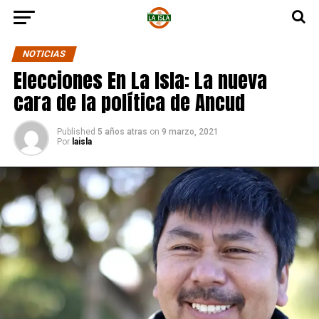
NOTICIAS
Elecciones En La Isla: La nueva
cara de la política de Ancud
Published
5 años atras
on
9 marzo, 2021
Por
laisla