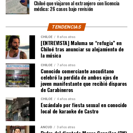
recién comienza y, el mencionado posteo, ha generado
Chiloé que viajaron al extranjero con licencia
médica: 26 casos bajo revisión
comentarios de todo tipo, en su gran mayoría, a favor
del humorista de Punta Arenas.
TENDENCIAS
CHILOE
8 años atras
[ENTREVISTA] Maluma se “refugia” en
Chiloé tras anunciar su alejamiento de
la música
CHILOE
7 años atras
Conocido comerciante ancuditano
celebró la perdida de ambos ojos de
joven manifestante que recibió disparos
de Carabineros
CHILOE
4 años atras
Escándalo por fiesta sexual en conocido
local de karaoke de Castro
ANCUD
3 años atras
Padre del diputado Mauro González (RN)