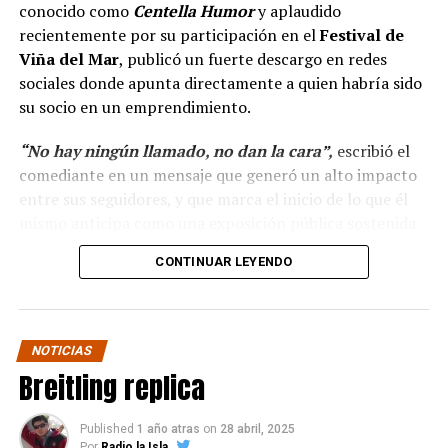
conocido como
Centella Humor
y aplaudido
recientemente por su participación en el
Festival de
Viña del Mar
, publicó un fuerte descargo en redes
sociales donde apunta directamente a quien habría sido
su socio en un emprendimiento.
“No hay ningún llamado, no dan la cara”,
escribió el
comediante en un mensaje que generó un alto impacto
entre sus seguidores, y que marca el inicio de lo que él
mismo anticipa como una exposición pública sostenida
en el tiempo.
CONTINUAR LEYENDO
“Hola a todos, ya ha
pasado más casi dos mes
NOTICIAS
y no hay ningún llamado
Breitling replica
de cuando darán la cara
para pagar lo que yo con
Published
1 año atras
on
28 abril, 2025
Por
Radio la Isla