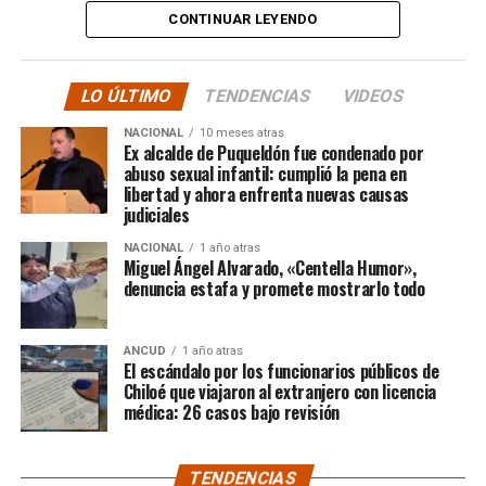
tele y donde sea para
CONTINUAR LEYENDO
hacer justicia.”
LO ÚLTIMO
TENDENCIAS
VIDEOS
El posteo cierra con un mensaje de agradecimiento a
NACIONAL
10 meses atras
quienes lo han acompañado desde que compartió lo
Ex alcalde de Puqueldón fue condenado por
ocurrido:
abuso sexual infantil: cumplió la pena en
libertad y ahora enfrenta nuevas causas
judiciales
“Gracias a todos por el
NACIONAL
1 año atras
apoyo!!!!”
Miguel Ángel Alvarado, «Centella Humor»,
denuncia estafa y promete mostrarlo todo
Por el momento, las personas aludidas no han emitido
ANCUD
1 año atras
declaraciones públicas. La historia, según Centella,
El escándalo por los funcionarios públicos de
recién comienza y, el mencionado posteo, ha generado
Chiloé que viajaron al extranjero con licencia
médica: 26 casos bajo revisión
comentarios de todo tipo, en su gran mayoría, a favor
del humorista de Punta Arenas.
TENDENCIAS