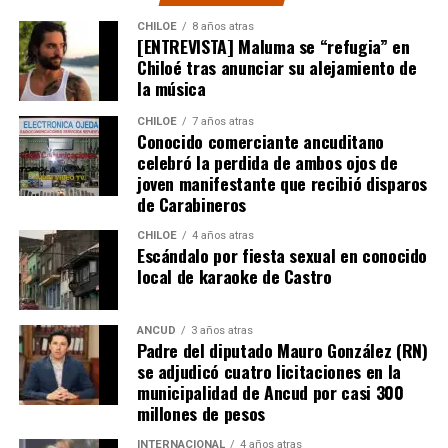
CHILOE
8 años atras
[ENTREVISTA] Maluma se “refugia” en
Chiloé tras anunciar su alejamiento de
la música
CHILOE
7 años atras
Conocido comerciante ancuditano
celebró la perdida de ambos ojos de
joven manifestante que recibió disparos
de Carabineros
CHILOE
4 años atras
Escándalo por fiesta sexual en conocido
local de karaoke de Castro
ANCUD
3 años atras
Padre del diputado Mauro González (RN)
se adjudicó cuatro licitaciones en la
municipalidad de Ancud por casi 300
millones de pesos
INTERNACIONAL
4 años atras