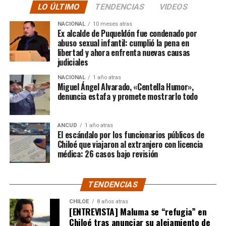
LO ÚLTIMO
TENDENCIAS
VIDEOS
cómputo dado a conocer reveló la suma total de
$3.689.545.200.
NACIONAL
10 meses atras
Ex alcalde de Puqueldón fue condenado por
abuso sexual infantil: cumplió la pena en
Según Camila Gómez, el excedente de casi $200
libertad y ahora enfrenta nuevas causas
millones sería destinado
para los costos médicos
judiciales
asociados al suministro del Elevidys «porque los 3.500
NACIONAL
1 año atras
millones
solo incluye el frasco del fármaco y no los
Miguel Ángel Alvarado, «Centella Humor»,
otros gastos relacionados con los tres meses del
denuncia estafa y promete mostrarlo todo
tratamiento
«, indicó a Meganonoticias.cl
Pero, volviendo al principio, damos curso a una solicitud
ANCUD
1 año atras
El escándalo por los funcionarios públicos de
imposible de especificar con exactitud pero que un
Chiloé que viajaron al extranjero con licencia
simple chequeo de los ánimos de la gente, se puede ver
médica: 26 casos bajo revisión
como un anhelo mayúsculo el hecho de que esos casi
$200 millones sean destinados para Dante Jara, el
TENDENCIAS
pequeño de año y medio cuyo padecimiento es el mismo
de Tomás Ross y, por si fuera poco, su padre, Fernando,
CHILOE
8 años atras
[ENTREVISTA] Maluma se “refugia” en
emprendió una caminata de Arica a Santiago para
Chiloé tras anunciar su alejamiento de
conseguir tal fin. Entonces, ¿quién mejor que Camila