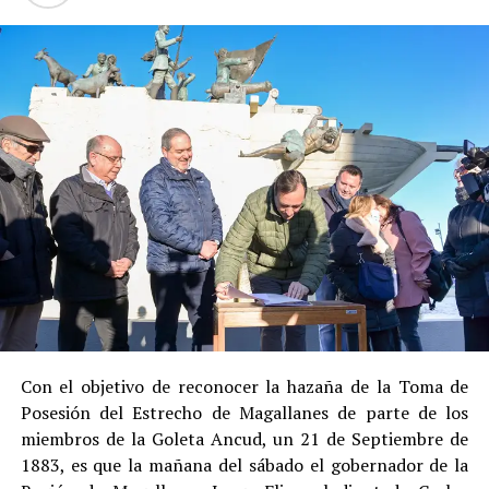
alcalde no ingresó a prisión
, cumpliendo su condena
en libertad bajo supervisión del Centro de Reinserción
Social de Gendarmería.
Entre las razones que permitieron esta medida, según la
Justicia, se consideraron dos
atenuantes
:
Su
colaboración sustancial con la investigación
,
al admitir los hechos.
Su
conducta anterior irreprochable
, al no
registrar antecedentes penales previos.
Estas circunstancias jurídicas, sumadas al
procedimiento abreviado, redujeron la posibilidad de un
cumplimiento efectivo en recinto penitenciario.
Con el objetivo de reconocer la hazaña de la Toma de
Posesión del Estrecho de Magallanes de parte de los
Indemnización a la víctima y nueva investigación
miembros de la Goleta Ancud, un 21 de Septiembre de
por ocultamiento de bienes
1883, es que la mañana del sábado el gobernador de la