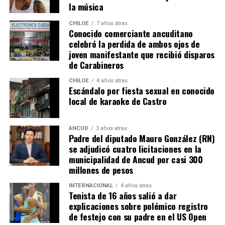
la música
Gómez para ponerse en el lugar de quien comparte su
misma realidad, el Duchenne, salvando las “pequeñas
CHILOE
7 años atras
Conocido comerciante ancuditano
grandes” diferencias?
celebró la perdida de ambos ojos de
joven manifestante que recibió disparos
Voces al unísono se escuchan y se repiten en redes
de Carabineros
sociales, el pedido de donar ese excedente al Dante Jara
resuena desde todo Chiloé, cuna del apoyo recibido por
CHILOE
4 años atras
Escándalo por fiesta sexual en conocido
parte de Camila Gómez, hasta nuestro lejano norte. Es
local de karaoke de Castro
que, a diferencia del conocido dicho, en este caso, todos
los caminos conducen a… La Moneda y, mientras se
espera ese gesto por parte de la madre del pequeño
ANCUD
3 años atras
Padre del diputado Mauro González (RN)
Tomás, los pasos siguen quemando los pies de Fernando
se adjudicó cuatro licitaciones en la
en pos de que cada kilómetro recorrido, signifique más
municipalidad de Ancud por casi 300
que una llegada a Santiago, un arribo a la cura de su hijo
millones de pesos
Dante.
INTERNACIONAL
4 años atras
Tenista de 16 años salió a dar
Actualmente, Gómez se encuentra en Santiago
explicaciones sobre polémico registro
realizando trámites y participando como invitada en
de festejo con su padre en el US Open
distintos medios de comunicación. Aunque aún no tiene