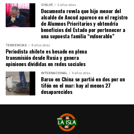
una fecha exacta para su viaje a Estados Unidos, donde
CHILOE
6 años atras
Documento revela que hijo menor del
se administra el medicamento, indicó que esperan
alcalde de Ancud aparece en el registro
realizarlo «a mediados de junio».
de Alumnos Prioritarios y obtendría
beneficios del Estado por pertenecer a
Cabe destacar que, pese a que se logró reunir el dinero y,
una supuesta familia “vulnerable”
por ende, la meta se cumplió, continúan circulando por
TENDENCIAS
8 años atras
redes sociales, eventos a beneficios de Tomás Ross.
Periodista chilote es besado en plena
transmisión desde Rusia y genera
¿Como ayudar?
opiniones divididas en redes sociales
Instagram, Dante_contra_duchenne
INTERNACIONAL
4 años atras
Fernando Jara (padre)
Barco en China se partió en dos por un
19.968.680-1
tifón en el mar: hay al menos 27
Banco Falabella, cuenta corriente
desaparecidos
11510154944
fernandokine1998@gmail.com