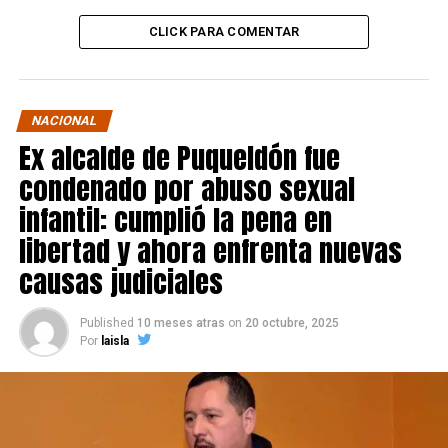
CLICK PARA COMENTAR
NACIONAL
Ex alcalde de Puqueldón fue
condenado por abuso sexual
infantil: cumplió la pena en
libertad y ahora enfrenta nuevas
causas judiciales
Published
10 meses atras
on
20 octubre, 2025
Por
laisla