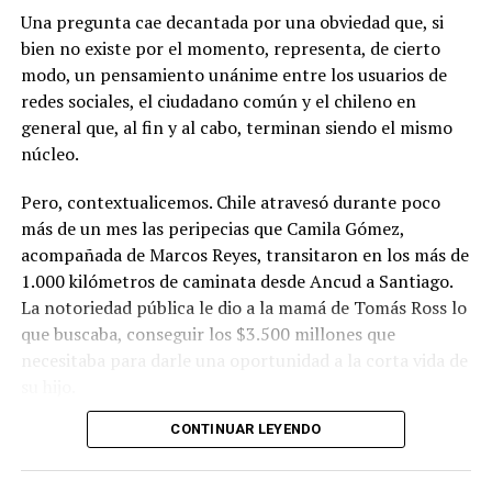
Una pregunta cae decantada por una obviedad que, si
bien no existe por el momento, representa, de cierto
modo, un pensamiento unánime entre los usuarios de
redes sociales, el ciudadano común y el chileno en
general que, al fin y al cabo, terminan siendo el mismo
núcleo.
Pero, contextualicemos. Chile atravesó durante poco
más de un mes las peripecias que Camila Gómez,
acompañada de Marcos Reyes, transitaron en los más de
1.000 kilómetros de caminata desde Ancud a Santiago.
La notoriedad pública le dio a la mamá de Tomás Ross lo
que buscaba, conseguir los $3.500 millones que
necesitaba para darle una oportunidad a la corta vida de
su hijo.
CONTINUAR LEYENDO
La solidaridad y empatía de los chilenos en cada paso
recorrido fue tanta que el objetivo no solo se alcanzó,
sino que se superó con creces. De hecho, el último