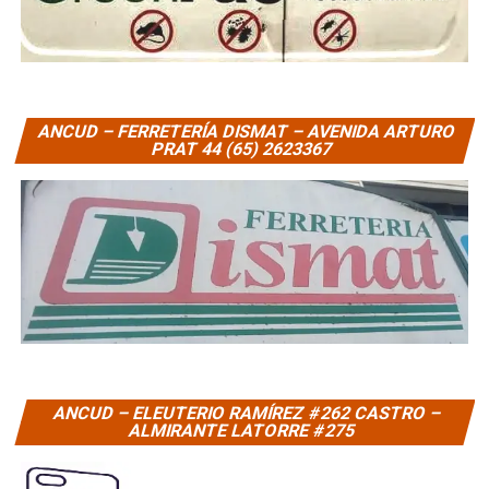
ANCUD – FERRETERÍA DISMAT – AVENIDA ARTURO
PRAT 44 (65) 2623367
ANCUD – ELEUTERIO RAMÍREZ #262 CASTRO –
ALMIRANTE LATORRE #275