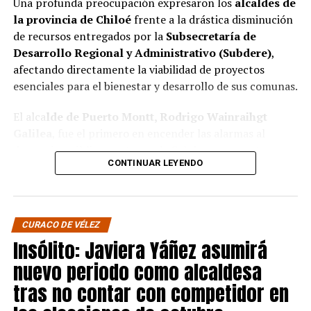
Una profunda preocupación expresaron los
alcaldes de
la provincia de Chiloé
frente a la drástica disminución
de recursos entregados por la
Subsecretaría de
Desarrollo Regional y Administrativo (Subdere)
,
afectando directamente la viabilidad de proyectos
esenciales para el bienestar y desarrollo de sus comunas.
El alca
lde de Puerto Montt, Rodrigo Wainraihgt
Galilea
, fue el primero en encender las alarmas al
denunciar públicamente que la Subdere no cuenta con
CONTINUAR LEYENDO
fondos para financiar iniciativas del Programa de
Mejoramiento Urbano (PMU) ni del Programa de
Mejoramiento de Barrios (PMB), a pesar de que muchas
ya estaban declaradas elegibles.
“Por primera vez en la
CURACO DE VÉLEZ
historia, la Subdere no tiene recursos para estos
Insólito: Javiera Yáñez asumirá
programas fundamentales”,
afirmó el edil de la capital
nuevo periodo como alcaldesa
regional de Los Lagos.
tras no contar con competidor en
Sus pares de Chiloé respaldaron sus declaraciones,