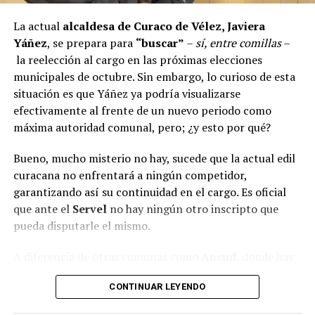
si se entregarán los recursos.
“Preocupa esta situación,
estos son proyectos que vienen trabajándose desde
La actual
alcaldesa de Curaco de Vélez, Javiera
hace tiempo y que hoy están en riesgo por la falta de
Yáñez
, se prepara para
“buscar”
–
sí, entre comillas
–
financiamiento”,
declaró.
la reelección al cargo en las próximas elecciones
municipales de octubre. Sin embargo, lo curioso de esta
En la comuna de
Curaco de Vélez, la alcaldesa Javiera
situación es que Yáñez ya podría visualizarse
Yáñez
indicó que históricamente la Subdere ha apoyado
efectivamente al frente de un nuevo periodo como
a los municipios en diversos proyectos y que confía en
máxima autoridad comunal, pero; ¿y esto por qué?
que durante el año se asignen nuevos recursos, aunque
reconoció una disminución evidente en comparación
Bueno, mucho misterio no hay, sucede que la actual edil
con ejercicios anteriores. Señaló que su administración
curacana no enfrentará a ningún competidor,
ha presentado iniciativas por más de 200 millones de
garantizando así su continuidad en el cargo. Es oficial
pesos en distintas líneas de financiamiento, y que, pese
que ante el
Servel
no hay ningún otro inscripto que
a los esfuerzos, los fondos aún no han llegado,
pueda disputarle el mismo.
generando preocupación en su equipo municipal.
A diferencia de otras comunas como
Ancud
, donde hay
Desde
Puqueldón, el alcalde Alejandro Cárdenas
seis postulantes, o
Castro
, con tres candidatos, en
reconoció que existe lentitud en el tema y que, aunque
CONTINUAR LEYENDO
Curaco de Vélez solo Yáñez ha presentado su
ha habido demoras antes, en esta ocasión aún no se han
candidatura. Esta falta de oposición asegura