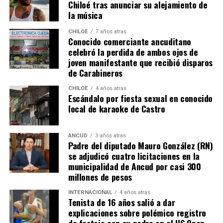
Chiloé tras anunciar su alejamiento de
subrayan inversiones emblemáticas en la región, como
la música
la construcción de nuevos edificios consistoriales en
Chaitén y Dalcahue
, ambos financiados en un 60% por
CHILOE
7 años atras
la Subdere, con más de 5.900 millones de pesos y 4.400
Conocido comerciante ancuditano
celebró la perdida de ambos ojos de
millones de pesos, respectivamente.
joven manifestante que recibió disparos
de Carabineros
La minuta afirma que estos avances reflejan una apuesta
por la equidad territorial, y que se continuará apoyando
CHILOE
4 años atras
Escándalo por fiesta sexual en conocido
a las comunas con mayores necesidades, aunque en la
local de karaoke de Castro
práctica, los alcaldes coinciden en que el actual
escenario genera incertidumbre y podría traducirse en
la paralización de iniciativas prioritarias para el
ANCUD
3 años atras
Padre del diputado Mauro González (RN)
desarrollo local.
se adjudicó cuatro licitaciones en la
municipalidad de Ancud por casi 300
“Se
guimos trabajando con esperanza, pero sin
millones de pesos
certezas”
, concluyó el alcalde de Quemchi, reflejando el
sentimiento generalizado entre los ediles de Chiloé ante
INTERNACIONAL
4 años atras
Tenista de 16 años salió a dar
la disminución de recursos provenientes de la Subdere.
explicaciones sobre polémico registro
de festejo con su padre en el US Open