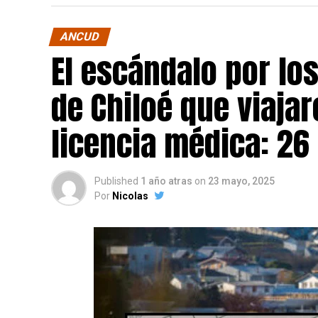
ANCUD
El escándalo por lo
de Chiloé que viajar
licencia médica: 26
Published
1 año atras
on
23 mayo, 2025
Por
Nicolas