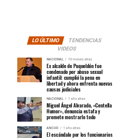
LO ÚLTIMO
TENDENCIAS
VIDEOS
NACIONAL
10 meses atras
Ex alcalde de Puqueldón fue
condenado por abuso sexual
infantil: cumplió la pena en
libertad y ahora enfrenta nuevas
causas judiciales
NACIONAL
1 año atras
Miguel Ángel Alvarado, «Centella
Humor», denuncia estafa y
promete mostrarlo todo
ANCUD
1 año atras
El escándalo por los funcionarios