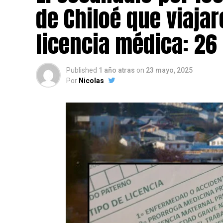
de Chiloé que viajar
licencia médica: 26
Published
1 año atras
on
23 mayo, 2025
Por
Nicolas