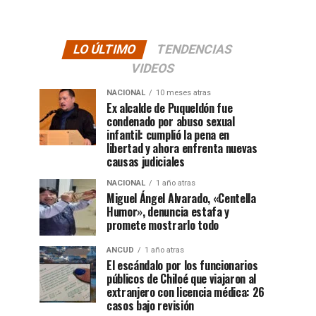
LO ÚLTIMO
TENDENCIAS
VIDEOS
NACIONAL
10 meses atras
Ex alcalde de Puqueldón fue
condenado por abuso sexual
infantil: cumplió la pena en
libertad y ahora enfrenta nuevas
causas judiciales
NACIONAL
1 año atras
Miguel Ángel Alvarado, «Centella
Humor», denuncia estafa y
promete mostrarlo todo
ANCUD
1 año atras
El escándalo por los funcionarios
públicos de Chiloé que viajaron al
extranjero con licencia médica: 26
casos bajo revisión