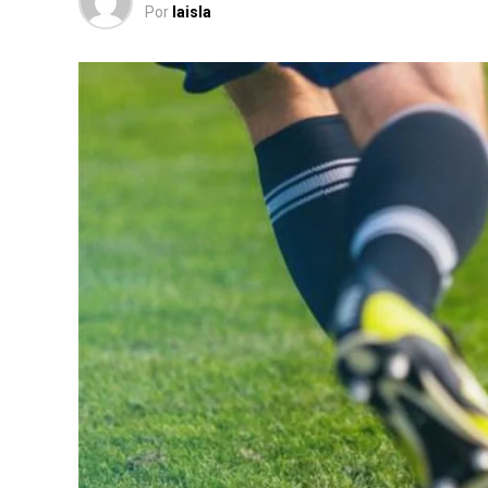
Por
laisla