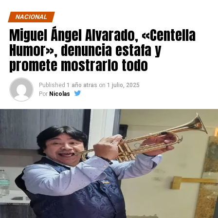
NACIONAL
Miguel Ángel Alvarado, «Centella
Humor», denuncia estafa y
promete mostrarlo todo
Published
1 año atras
on
1 julio, 2025
Por
Nicolas