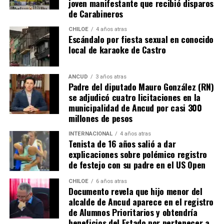
joven manifestante que recibió disparos
de Carabineros
CHILOE
4 años atras
Escándalo por fiesta sexual en conocido
local de karaoke de Castro
ANCUD
3 años atras
Padre del diputado Mauro González (RN)
se adjudicó cuatro licitaciones en la
municipalidad de Ancud por casi 300
millones de pesos
INTERNACIONAL
4 años atras
Tenista de 16 años salió a dar
explicaciones sobre polémico registro
de festejo con su padre en el US Open
CHILOE
6 años atras
Documento revela que hijo menor del
alcalde de Ancud aparece en el registro
de Alumnos Prioritarios y obtendría
beneficios del Estado por pertenecer a