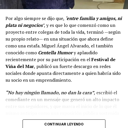
Por algo siempre se dijo que,
‘entre familia y amigos, ni
plata ni negocios’
, y es que lo que comenzó como un
proyecto entre colegas de toda la vida, terminó —según
su propio relato— en una situación que ahora define
como una estafa. Miguel Ángel Alvarado, el también
conocido como
Centella Humor
y aplaudido
recientemente por su participación en el
Festival de
Viña del Mar
, publicó un fuerte descargo en redes
sociales donde apunta directamente a quien habría sido
su socio en un emprendimiento.
“No hay ningún llamado, no dan la cara”,
escribió el
comediante en un mensaje que generó un alto impacto
entre sus seguidores, y que marca el inicio de lo que él
mismo anticipa como una exposición pública sostenida
en el tiempo.
CONTINUAR LEYENDO