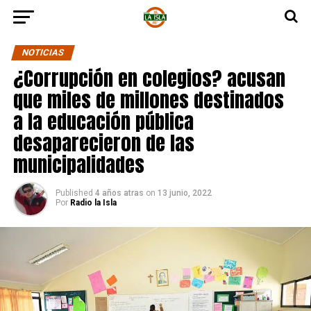
NOTICIAS
¿Corrupción en colegios? acusan
que miles de millones destinados
a la educación pública
desaparecieron de las
municipalidades
Published
4 años atras
on
13 junio, 2022
Por
Radio la Isla