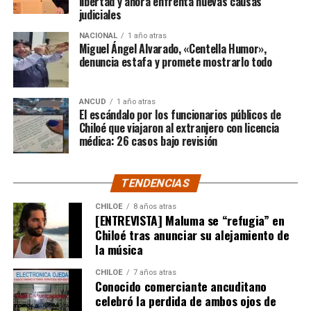
libertad y ahora enfrenta nuevas causas
judiciales
“Gracias a todos por el
NACIONAL
1 año atras
apoyo!!!!”
Miguel Ángel Alvarado, «Centella Humor»,
denuncia estafa y promete mostrarlo todo
Por el momento, las personas aludidas no han emitido
ANCUD
1 año atras
declaraciones públicas. La historia, según Centella,
El escándalo por los funcionarios públicos de
recién comienza y, el mencionado posteo, ha generado
Chiloé que viajaron al extranjero con licencia
médica: 26 casos bajo revisión
comentarios de todo tipo, en su gran mayoría, a favor
del humorista de Punta Arenas.
TENDENCIAS
CHILOE
8 años atras
[ENTREVISTA] Maluma se “refugia” en
Chiloé tras anunciar su alejamiento de
la música
CHILOE
7 años atras
Conocido comerciante ancuditano
celebró la perdida de ambos ojos de