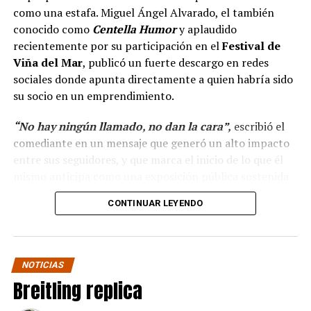
como una estafa. Miguel Ángel Alvarado, el también
conocido como
Centella Humor
y aplaudido
recientemente por su participación en el
Festival de
Viña del Mar
, publicó un fuerte descargo en redes
sociales donde apunta directamente a quien habría sido
su socio en un emprendimiento.
“No hay ningún llamado, no dan la cara”,
escribió el
comediante en un mensaje que generó un alto impacto
entre sus seguidores, y que marca el inicio de lo que él
mismo anticipa como una exposición pública sostenida
en el tiempo.
CONTINUAR LEYENDO
“Hola a todos, ya ha
pasado más casi dos mes
NOTICIAS
y no hay ningún llamado
Breitling replica
de cuando darán la cara