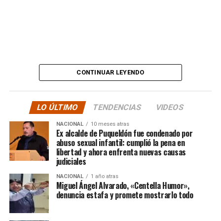
Además, anticipó que llevará su denuncia a los medios,
en otras palabras, HASTA LAS ÚLTIMAS
CONSECUENCIAS:
“
Desde ya comienzo en
tele y donde sea para
CONTINUAR LEYENDO
hacer justicia.”
LO ÚLTIMO
TENDENCIAS
VIDEOS
El posteo cierra con un mensaje de agradecimiento a
NACIONAL
10 meses atras
quienes lo han acompañado desde que compartió lo
Ex alcalde de Puqueldón fue condenado por
ocurrido:
abuso sexual infantil: cumplió la pena en
libertad y ahora enfrenta nuevas causas
judiciales
“Gracias a todos por el
NACIONAL
1 año atras
apoyo!!!!”
Miguel Ángel Alvarado, «Centella Humor»,
denuncia estafa y promete mostrarlo todo
Por el momento, las personas aludidas no han emitido