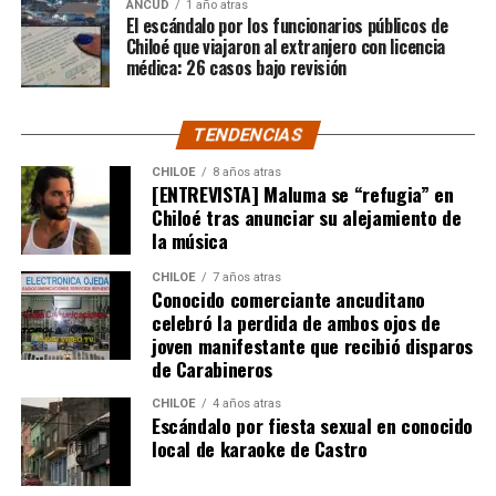
ANCUD
1 año atras
declaraciones públicas. La historia, según Centella,
El escándalo por los funcionarios públicos de
recién comienza y, el mencionado posteo, ha generado
Chiloé que viajaron al extranjero con licencia
médica: 26 casos bajo revisión
comentarios de todo tipo, en su gran mayoría, a favor
del humorista de Punta Arenas.
TENDENCIAS
CHILOE
8 años atras
[ENTREVISTA] Maluma se “refugia” en
Chiloé tras anunciar su alejamiento de
la música
CHILOE
7 años atras
Conocido comerciante ancuditano
celebró la perdida de ambos ojos de
joven manifestante que recibió disparos
de Carabineros
CHILOE
4 años atras
Escándalo por fiesta sexual en conocido
local de karaoke de Castro