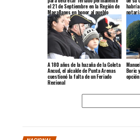
para decretar feriado permanente
de su 
el 21 de Septiembre en la Región de
habría
Magallanes en honor al pueblo
notarí
Chilote
A 180 años de la hazaña de la Goleta
Manuel
Ancud, el alcalde de Punta Arenas
Boric 
cuestionó la falta de un Feriado
opción
Regional