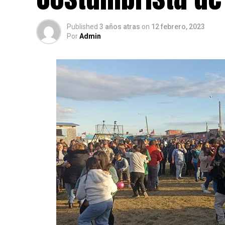
Published
3 años atras
on
12 febrero, 2023
Por
Admin