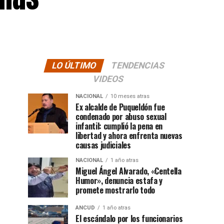
LO ÚLTIMO
TENDENCIAS
VIDEOS
NACIONAL
10 meses atras
Ex alcalde de Puqueldón fue
condenado por abuso sexual
infantil: cumplió la pena en
libertad y ahora enfrenta nuevas
causas judiciales
NACIONAL
1 año atras
Miguel Ángel Alvarado, «Centella
Humor», denuncia estafa y
promete mostrarlo todo
ANCUD
1 año atras
El escándalo por los funcionarios