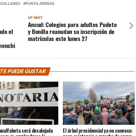
AGALLANES
PUNTA ARENAS
UP NEXT
Ancud: Colegios para adultos Pudeto
ado el
y Bonilla reanudan su inscripción de
matrículas este lunes 27
honchi
TE PUEDE GUSTAR
analfabeta será desalojada
El árbol presidencial ya no convoca: