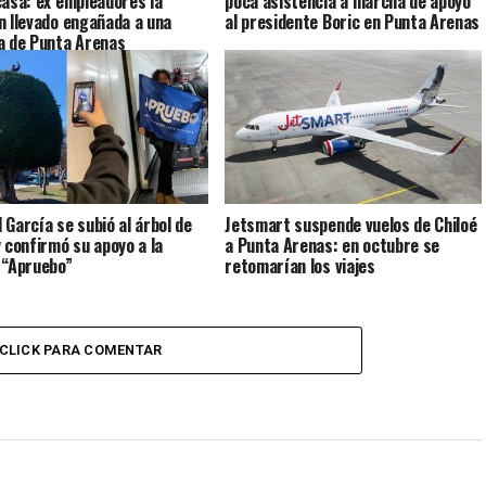
casa: ex empleadores la
poca asistencia a marcha de apoyo
n llevado engañada a una
al presidente Boric en Punta Arenas
a de Punta Arenas
 García se subió al árbol de
Jetsmart suspende vuelos de Chiloé
y confirmó su apoyo a la
a Punta Arenas: en octubre se
 “Apruebo”
retomarían los viajes
CLICK PARA COMENTAR