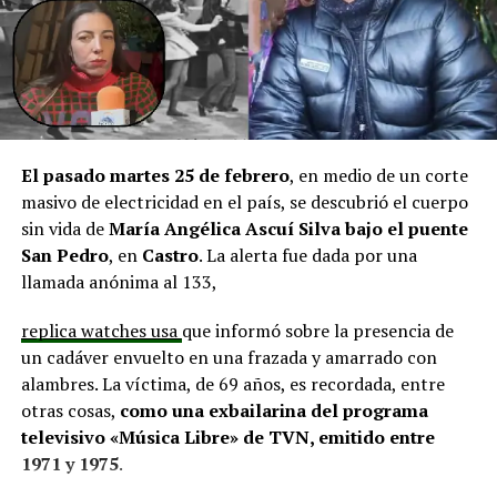
infraestructura del Club Deportivo Bernardo O’Higgins
y el cierre perimetral del Club Deportivo Aucar, obras
fundamentales para el desarrollo comunitario.
El alcalde de Quemchi, Javier Ugarte
, expresó una
situación similar, señalando que en su comuna tienen
proyectos elegibles tanto en PMU como en PMB, pero
El pasado martes 25 de febrero
, en medio de un corte
que hasta la fecha no han recibido respuesta clara sobre
masivo de electricidad en el país, se descubrió el cuerpo
si se entregarán los recursos.
“Preocupa esta situación,
sin vida de
María Angélica Ascuí Silva
bajo el puente
estos son proyectos que vienen trabajándose desde
San Pedro
, en
Castro
. La alerta fue dada por una
hace tiempo y que hoy están en riesgo por la falta de
llamada anónima al 133,
financiamiento”,
declaró.
replica watches usa
que informó sobre la presencia de
En la comuna de
Curaco de Vélez, la alcaldesa Javiera
un cadáver envuelto en una frazada y amarrado con
Yáñez
indicó que históricamente la Subdere ha apoyado
alambres. La víctima, de 69 años, es recordada, entre
a los municipios en diversos proyectos y que confía en
otras cosas,
como una exbailarina del programa
que durante el año se asignen nuevos recursos, aunque
televisivo «Música Libre» de TVN, emitido entre
reconoció una disminución evidente en comparación
1971 y 1975
.
con ejercicios anteriores. Señaló que su administración