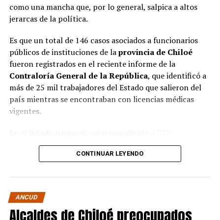
como una mancha que, por lo general, salpica a altos
jerarcas de la política.
Es que un total de 146 casos asociados a funcionarios
públicos de instituciones de la
provincia de Chiloé
fueron registrados en el reciente informe de la
Contraloría General de la República
, que identificó a
más de 25 mil trabajadores del Estado que salieron del
país mientras se encontraban con licencias médicas
vigentes.
En el listado nacional, correspondiente a 777
organismos públicos, figuran varias entidades del
CONTINUAR LEYENDO
archipiélago. La
Municipalidad de Castro
aparece con
16 casos
, siendo la que registra la mayor cantidad
dentro de la provincia. Le siguen la
Corporación
Municipal de Quellón
, con
77 casos
; la
Corporación
ANCUD
Municipal de Curaco de Vélez
, con
17
; y el
Servicio de
Alcaldes de Chiloé preocupados
Salud Chiloé
, con
11
. También figuran la