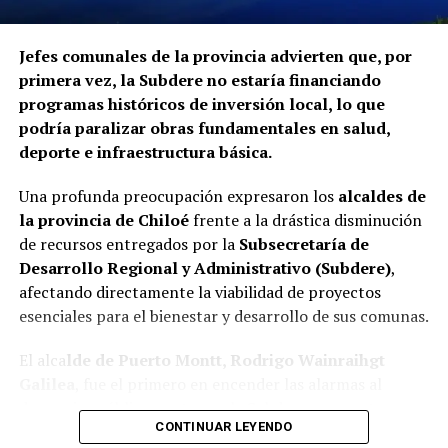
La Contraloría ha anunciado que continuará con las
Jefes comunales de la provincia advierten que, por
fiscalizaciones y solicitará antecedentes a cada
primera vez, la Subdere no estaría financiando
organismo involucrado para determinar las
programas históricos de inversión local, lo que
responsabilidades administrativas correspondientes.
podría paralizar obras fundamentales en salud,
deporte e infraestructura básica.
Una profunda preocupación expresaron los
alcaldes de
la provincia de Chiloé
frente a la drástica disminución
de recursos entregados por la
Subsecretaría de
Desarrollo Regional y Administrativo (Subdere)
,
afectando directamente la viabilidad de proyectos
esenciales para el bienestar y desarrollo de sus comunas.
El alca
lde de Puerto Montt, Rodrigo Wainraihgt
Galilea
, fue el primero en encender las alarmas al
denunciar públicamente que la Subdere no cuenta con
CONTINUAR LEYENDO
fondos para financiar iniciativas del Programa de