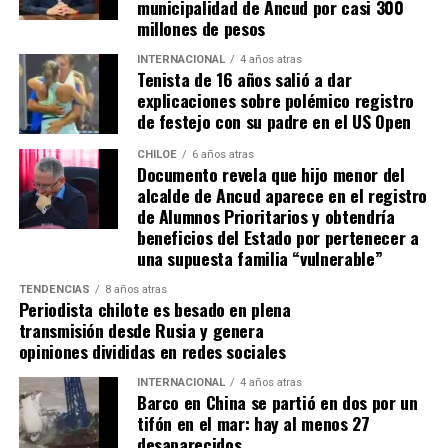
municipalidad de Ancud por casi 300
y finalmente el lugar donde realmente decidió
la paralización de iniciativas prioritarias para el
millones de pesos
estabilizarse fue en Chiloé porque la isla era todo
desarrollo local.
para ella».
Y, agregó:
«No tenía ningún
INTERNACIONAL
4 años atras
Tenista de 16 años salió a dar
“Se
guimos trabajando con esperanza, pero sin
emprendimiento, sí tenía algunas propiedades con
explicaciones sobre polémico registro
certezas”
, concluyó el alcalde de Quemchi, reflejando el
las que administraba y se manejaba, pero ya estaba en
de festejo con su padre en el US Open
sentimiento generalizado entre los ediles de Chiloé ante
una etapa de su vida en la que quería como
la disminución de recursos provenientes de la Subdere.
descansar, sentirse en paz y tranquila, y la isla le daba
CHILOE
6 años atras
Documento revela que hijo menor del
la tranquilidad que ella andaba buscando en su vida»
.
alcalde de Ancud aparece en el registro
de Alumnos Prioritarios y obtendría
Por otra parte, detallando sobre cómo se enteraron de
beneficios del Estado por pertenecer a
su fallecimiento, la mujer narró:
«Netamente a través
una supuesta familia “vulnerable”
de la prensa. Vimos unos mensajes que había sobre
un cadáver en la isla de Chiloé y nosotros llevábamos
TENDENCIAS
8 años atras
Periodista chilote es besado en plena
alrededor de cuatro o cinco días buscando su
transmisión desde Rusia y genera
paradero, estaba perdida. Cuando nos enteramos de
opiniones divididas en redes sociales
que había un cadáver de una mujer en Chiloé, la
INTERNACIONAL
4 años atras
verdad es que en ese mismo minuto lo presumimos,
Barco en China se partió en dos por un
pero no teníamos ninguna seguridad. A través de
tifón en el mar: hay al menos 27
bastantes llamados, contactos y cosas así, pudimos
desaparecidos