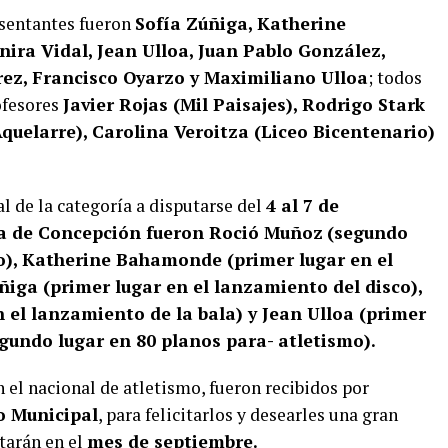
sentantes fueron
Sofía Zúñiga, Katherine
ira Vidal, Jean Ulloa, Juan Pablo González,
ez, Francisco Oyarzo y Maximiliano Ulloa
; todos
ofesores
Javier Rojas (Mil Paisajes), Rodrigo Stark
quelarre), Carolina Veroitza (Liceo Bicentenario)
l de la categoría a disputarse del
4 al 7 de
oa de Concepción fueron Roció Muñoz
(segundo
o), Katherine Bahamonde (primer lugar en el
ñiga (primer lugar en el lanzamiento del disco),
 el lanzamiento de la bala) y Jean Ulloa (primer
gundo lugar en 80 planos para- atletismo).
 el nacional de atletismo, fueron recibidos por
o Municipal
, para felicitarlos y desearles una gran
tarán en el
mes de septiembre.