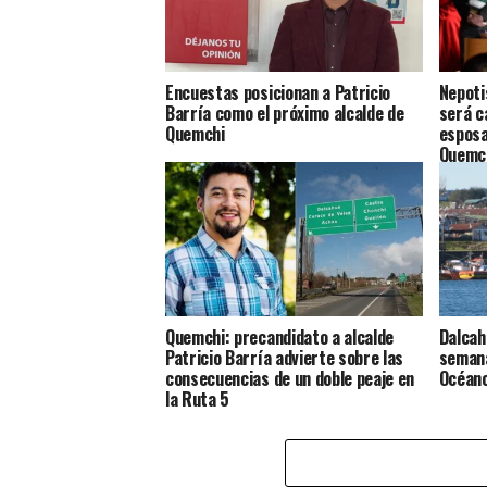
Encuestas posicionan a Patricio
Nepoti
Barría como el próximo alcalde de
será c
Quemchi
esposa
Quemc
Quemchi: precandidato a alcalde
Dalcah
Patricio Barría advierte sobre las
semana
consecuencias de un doble peaje en
Océan
la Ruta 5