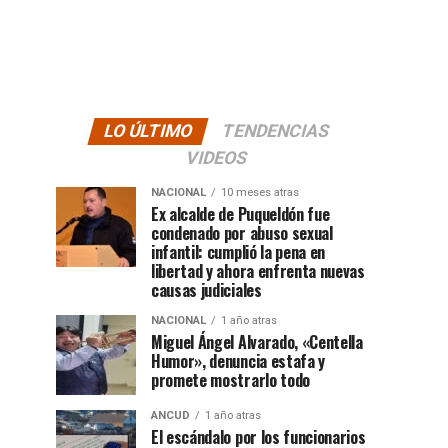
LO ÚLTIMO
TENDENCIAS
VIDEOS
NACIONAL
10 meses atras
Ex alcalde de Puqueldón fue
condenado por abuso sexual
infantil: cumplió la pena en
libertad y ahora enfrenta nuevas
causas judiciales
NACIONAL
1 año atras
Miguel Ángel Alvarado, «Centella
Humor», denuncia estafa y
promete mostrarlo todo
ANCUD
1 año atras
El escándalo por los funcionarios