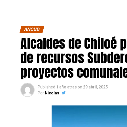
ANCUD
Alcaldes de Chiloé 
de recursos Subdere
proyectos comunale
Published
1 año atras
on
29 abril, 2025
Por
Nicolas