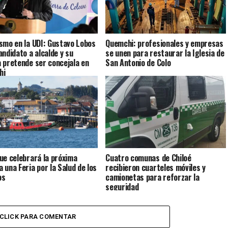
smo en la UDI: Gustavo Lobos
Quemchi: profesionales y empresas
andidato a alcalde y su
se unen para restaurar la Iglesia de
 pretende ser concejala en
San Antonio de Colo
hi
ue celebrará la próxima
Cuatro comunas de Chiloé
 una Feria por la Salud de los
recibieron cuarteles móviles y
os
camionetas para reforzar la
seguridad
CLICK PARA COMENTAR