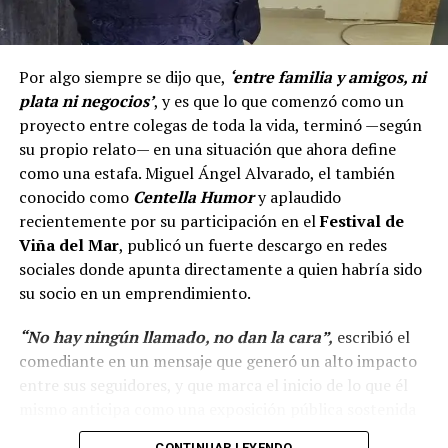
Por algo siempre se dijo que,
‘entre familia y amigos, ni
plata ni negocios’
, y es que lo que comenzó como un
proyecto entre colegas de toda la vida, terminó —según
su propio relato— en una situación que ahora define
como una estafa. Miguel Ángel Alvarado, el también
conocido como
Centella Humor
y aplaudido
recientemente por su participación en el
Festival de
Viña del Mar
, publicó un fuerte descargo en redes
sociales donde apunta directamente a quien habría sido
su socio en un emprendimiento.
“No hay ningún llamado, no dan la cara”,
escribió el
comediante en un mensaje que generó un alto impacto
entre sus seguidores, y que marca el inicio de lo que él
mismo anticipa como una exposición pública sostenida
en el tiempo.
CONTINUAR LEYENDO