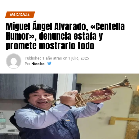
NACIONAL
Miguel Ángel Alvarado, «Centella
Humor», denuncia estafa y
promete mostrarlo todo
Published
1 año atras
on
1 julio, 2025
Por
Nicolas