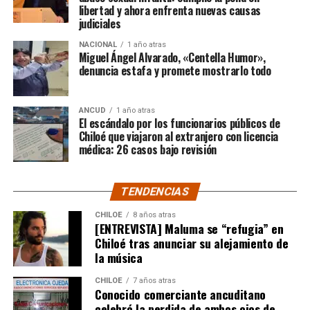
libertad y ahora enfrenta nuevas causas
judiciales
“Gracias a todos por el
NACIONAL
1 año atras
apoyo!!!!”
Miguel Ángel Alvarado, «Centella Humor»,
denuncia estafa y promete mostrarlo todo
Por el momento, las personas aludidas no han emitido
ANCUD
1 año atras
declaraciones públicas. La historia, según Centella,
El escándalo por los funcionarios públicos de
recién comienza y, el mencionado posteo, ha generado
Chiloé que viajaron al extranjero con licencia
médica: 26 casos bajo revisión
comentarios de todo tipo, en su gran mayoría, a favor
del humorista de Punta Arenas.
TENDENCIAS
CHILOE
8 años atras
[ENTREVISTA] Maluma se “refugia” en
Chiloé tras anunciar su alejamiento de
la música
CHILOE
7 años atras
Conocido comerciante ancuditano
celebró la perdida de ambos ojos de