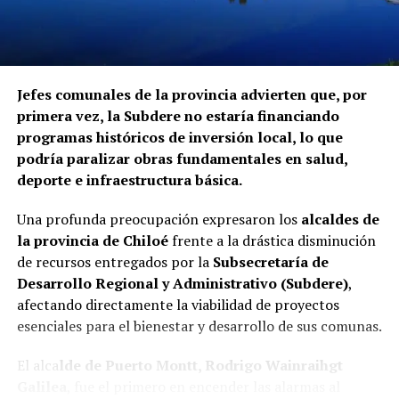
procedimientos disciplinarios ni ha emitido
declaraciones sobre los casos detectados.
La Contraloría ha anunciado que continuará con las
Jefes comunales de la provincia advierten que, por
fiscalizaciones y solicitará antecedentes a cada
primera vez, la Subdere no estaría financiando
organismo involucrado para determinar las
programas históricos de inversión local, lo que
responsabilidades administrativas correspondientes.
podría paralizar obras fundamentales en salud,
deporte e infraestructura básica.
Una profunda preocupación expresaron los
alcaldes de
la provincia de Chiloé
frente a la drástica disminución
de recursos entregados por la
Subsecretaría de
Desarrollo Regional y Administrativo (Subdere)
,
afectando directamente la viabilidad de proyectos
esenciales para el bienestar y desarrollo de sus comunas.
El alca
lde de Puerto Montt, Rodrigo Wainraihgt
Galilea
, fue el primero en encender las alarmas al