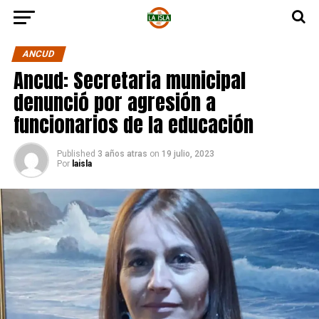
ANCUD
Ancud: Secretaria municipal
denunció por agresión a
funcionarios de la educación
Published
3 años atras
on
19 julio, 2023
Por
laisla