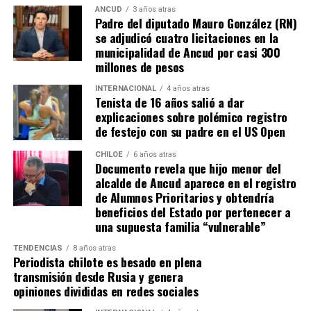
práctica, los alcaldes coinciden en que el actual
ANCUD
3 años atras
Padre del diputado Mauro González (RN)
escenario genera incertidumbre y podría traducirse en
se adjudicó cuatro licitaciones en la
la paralización de iniciativas prioritarias para el
municipalidad de Ancud por casi 300
desarrollo local.
millones de pesos
“Se
guimos trabajando con esperanza, pero sin
INTERNACIONAL
4 años atras
Tenista de 16 años salió a dar
certezas”
, concluyó el alcalde de Quemchi, reflejando el
explicaciones sobre polémico registro
sentimiento generalizado entre los ediles de Chiloé ante
de festejo con su padre en el US Open
la disminución de recursos provenientes de la Subdere.
CHILOE
6 años atras
Documento revela que hijo menor del
alcalde de Ancud aparece en el registro
de Alumnos Prioritarios y obtendría
beneficios del Estado por pertenecer a
una supuesta familia “vulnerable”
TENDENCIAS
8 años atras
Periodista chilote es besado en plena
transmisión desde Rusia y genera
opiniones divididas en redes sociales