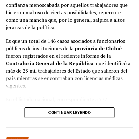
confianza menoscabada por aquellos trabajadores que
hicieron mal uso de ciertas posibilidades, repercute
como una mancha que, por lo general, salpica a altos
jerarcas de la política.
Es que un total de 146 casos asociados a funcionarios
públicos de instituciones de la
provincia de Chiloé
fueron registrados en el reciente informe de la
Contraloría General de la República
, que identificó a
más de 25 mil trabajadores del Estado que salieron del
país mientras se encontraban con licencias médicas
vigentes.
En el listado nacional, correspondiente a 777
organismos públicos, figuran varias entidades del
CONTINUAR LEYENDO
archipiélago. La
Municipalidad de Castro
aparece con
16 casos
, siendo la que registra la mayor cantidad
dentro de la provincia. Le siguen la
Corporación
Municipal de Quellón
, con
77 casos
; la
Corporación