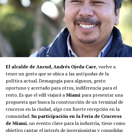
agregando que en su comuna tienen iniciativas
aprobadas que aún esperan financiamiento, como la
infraestructura del Club Deportivo Bernardo O’Higgins
y el cierre perimetral del Club Deportivo Aucar, obras
fundamentales para el desarrollo comunitario.
El alcalde de Quemchi, Javier Ugarte
, expresó una
situación similar, señalando que en su comuna tienen
proyectos elegibles tanto en PMU como en PMB, pero
El alcalde de Ancud, Andrés Ojeda Care
, vuelve a
que hasta la fecha no han recibido respuesta clara sobre
tener un gesto que se ubica a las antípodas de la
si se entregarán los recursos.
“Preocupa esta situación,
política actual. Demagogia para algunos, gesto
estos son proyectos que vienen trabajándose desde
oportuno y acertado para otros, indiferencia para el
hace tiempo y que hoy están en riesgo por la falta de
resto. Es que el edil viajará a
Miami
para presentar una
financiamiento”,
declaró.
propuesta que busca la construcción de un terminal de
En la comuna de
Curaco de Vélez, la alcaldesa Javiera
cruceros en la ciudad, algo con fuerte recepción en la
Yáñez
indicó que históricamente la Subdere ha apoyado
comunidad.
Su participación en la Feria de Cruceros
a los municipios en diversos proyectos y que confía en
de Miami
, un evento clave para la industria, tiene como
que durante el año se asignen nuevos recursos, aunque
objetivo captar el interés de inversionistas y consolidar