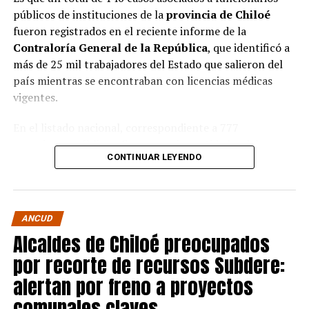
públicos de instituciones de la
provincia de Chiloé
fueron registrados en el reciente informe de la
Contraloría General de la República
, que identificó a
más de 25 mil trabajadores del Estado que salieron del
país mientras se encontraban con licencias médicas
vigentes.
En el listado nacional, correspondiente a 777
organismos públicos, figuran varias entidades del
CONTINUAR LEYENDO
archipiélago. La
Municipalidad de Castro
aparece con
16 casos
, siendo la que registra la mayor cantidad
dentro de la provincia. Le siguen la
Corporación
Municipal de Quellón
, con
77 casos
; la
Corporación
ANCUD
Municipal de Curaco de Vélez
, con
17
; y el
Servicio de
Alcaldes de Chiloé preocupados
Salud Chiloé
, con
11
. También figuran la
por recorte de recursos Subdere:
Municipalidad de Ancud
, con
5 casos
; la
Municipalidad de Quellón
y la
Municipalidad de
alertan por freno a proyectos
Puqueldón
, con
4 cada una
; la
Municipalidad de
comunales claves