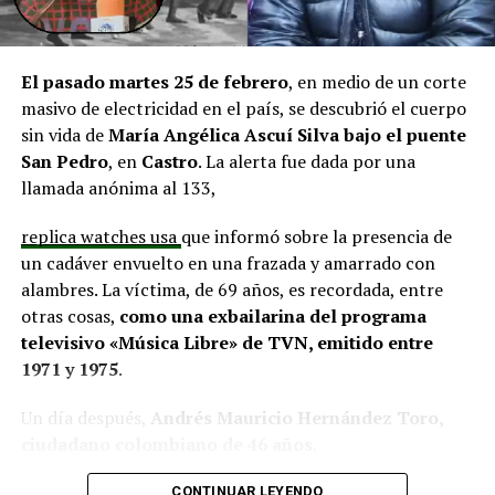
El alcalde de Quemchi, Javier Ugarte
, expresó una
situación similar, señalando que en su comuna tienen
proyectos elegibles tanto en PMU como en PMB, pero
El pasado martes 25 de febrero
, en medio de un corte
que hasta la fecha no han recibido respuesta clara sobre
masivo de electricidad en el país, se descubrió el cuerpo
si se entregarán los recursos.
“Preocupa esta situación,
sin vida de
María Angélica Ascuí Silva
bajo el puente
estos son proyectos que vienen trabajándose desde
San Pedro
, en
Castro
. La alerta fue dada por una
hace tiempo y que hoy están en riesgo por la falta de
llamada anónima al 133,
financiamiento”,
declaró.
replica watches usa
que informó sobre la presencia de
En la comuna de
Curaco de Vélez, la alcaldesa Javiera
un cadáver envuelto en una frazada y amarrado con
Yáñez
indicó que históricamente la Subdere ha apoyado
alambres. La víctima, de 69 años, es recordada, entre
a los municipios en diversos proyectos y que confía en
otras cosas,
como una exbailarina del programa
que durante el año se asignen nuevos recursos, aunque
televisivo «Música Libre» de TVN, emitido entre
reconoció una disminución evidente en comparación
1971 y 1975
.
con ejercicios anteriores. Señaló que su administración
ha presentado iniciativas por más de 200 millones de
Un día después,
Andrés Mauricio Hernández Toro,
pesos en distintas líneas de financiamiento, y que, pese
ciudadano colombiano de 46 años
,
a los esfuerzos, los fondos aún no han llegado,
panerai copy
se entregó voluntariamente a la Segunda
generando preocupación en su equipo municipal.
CONTINUAR LEYENDO