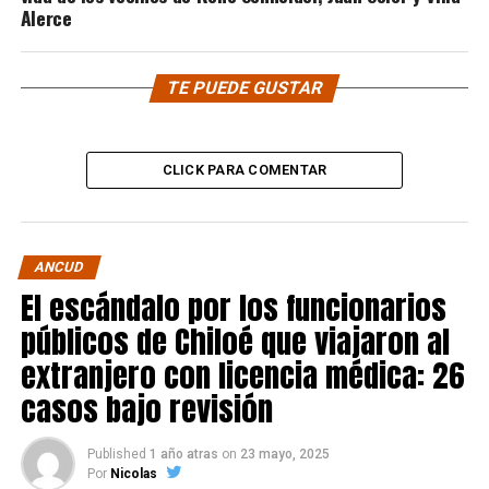
Alerce
TE PUEDE GUSTAR
CLICK PARA COMENTAR
ANCUD
El escándalo por los funcionarios
públicos de Chiloé que viajaron al
extranjero con licencia médica: 26
casos bajo revisión
Published
1 año atras
on
23 mayo, 2025
Por
Nicolas