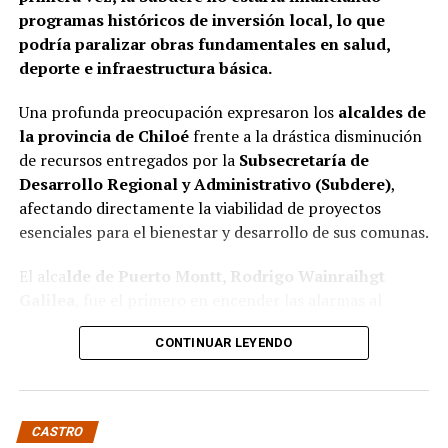
programas históricos de inversión local, lo que
responsabilidades administrativas correspondientes.
podría paralizar obras fundamentales en salud,
deporte e infraestructura básica.
Una profunda preocupación expresaron los
alcaldes de
la provincia de Chiloé
frente a la drástica disminución
de recursos entregados por la
Subsecretaría de
Desarrollo Regional y Administrativo (Subdere)
,
afectando directamente la viabilidad de proyectos
esenciales para el bienestar y desarrollo de sus comunas.
El alca
lde de Puerto Montt, Rodrigo Wainraihgt
Galilea
, fue el primero en encender las alarmas al
denunciar públicamente que la Subdere no cuenta con
CONTINUAR LEYENDO
fondos para financiar iniciativas del Programa de
Mejoramiento Urbano (PMU) ni del Programa de
Mejoramiento de Barrios (PMB), a pesar de que muchas
ya estaban declaradas elegibles.
“Por primera vez en la
CASTRO
historia, la Subdere no tiene recursos para estos