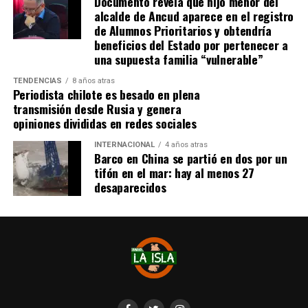
Documento revela que hijo menor del
se administra el medicamento, indicó que esperan
alcalde de Ancud aparece en el registro
realizarlo «a mediados de junio».
de Alumnos Prioritarios y obtendría
beneficios del Estado por pertenecer a
Cabe destacar que, pese a que se logró reunir el dinero y,
una supuesta familia “vulnerable”
por ende, la meta se cumplió, continúan circulando por
TENDENCIAS
8 años atras
redes sociales, eventos a beneficios de Tomás Ross.
Periodista chilote es besado en plena
transmisión desde Rusia y genera
¿Como ayudar?
opiniones divididas en redes sociales
Instagram, Dante_contra_duchenne
INTERNACIONAL
4 años atras
Fernando Jara (padre)
Barco en China se partió en dos por un
19.968.680-1
tifón en el mar: hay al menos 27
Banco Falabella, cuenta corriente
desaparecidos
11510154944
fernandokine1998@gmail.com