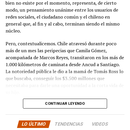
bien no existe por el momento, representa, de cierto
modo, un pensamiento unánime entre los usuarios de
redes sociales, el ciudadano común y el chileno en
general que, al fin y al cabo, terminan siendo el mismo
núcleo.
Pero, contextualicemos. Chile atravesó durante poco
más de un mes las peripecias que Camila Gómez,
acompañada de Marcos Reyes, transitaron en los más de
1.000 kilómetros de caminata desde Ancud a Santiago.
La notoriedad pública le dio a la mamá de Tomás Ross lo
que buscaba, conseguir los $3.500 millones que
necesitaba para darle una oportunidad a la corta vida de
su hijo.
CONTINUAR LEYENDO
La solidaridad y empatía de los chilenos en cada paso
recorrido fue tanta que el objetivo no solo se alcanzó,
sino que se superó con creces. De hecho, el último
LO ÚLTIMO
TENDENCIAS
VIDEOS
cómputo dado a conocer reveló la suma total de