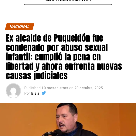
NACIONAL
Ex alcalde de Puqueldón fue
condenado por abuso sexual
infantil: cumplió la pena en
libertad y ahora enfrenta nuevas
causas judiciales
Published
10 meses atras
on
20 octubre, 2025
Por
laisla