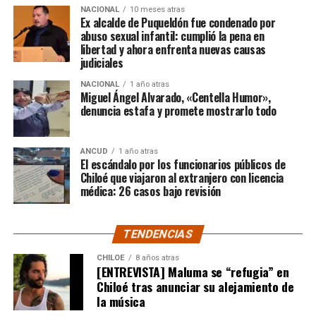
$3.689.545.200.
NACIONAL
10 meses atras
Ex alcalde de Puqueldón fue condenado por
abuso sexual infantil: cumplió la pena en
Según Camila Gómez, el excedente de casi $200
libertad y ahora enfrenta nuevas causas
millones sería destinado
para los costos médicos
judiciales
asociados al suministro del Elevidys «porque los 3.500
NACIONAL
1 año atras
millones
solo incluye el frasco del fármaco y no los
Miguel Ángel Alvarado, «Centella Humor»,
otros gastos relacionados con los tres meses del
denuncia estafa y promete mostrarlo todo
tratamiento
«, indicó a Meganonoticias.cl
Pero, volviendo al principio, damos curso a una solicitud
ANCUD
1 año atras
El escándalo por los funcionarios públicos de
imposible de especificar con exactitud pero que un
Chiloé que viajaron al extranjero con licencia
simple chequeo de los ánimos de la gente, se puede ver
médica: 26 casos bajo revisión
como un anhelo mayúsculo el hecho de que esos casi
$200 millones sean destinados para Dante Jara, el
TENDENCIAS
pequeño de año y medio cuyo padecimiento es el mismo
de Tomás Ross y, por si fuera poco, su padre, Fernando,
CHILOE
8 años atras
[ENTREVISTA] Maluma se “refugia” en
emprendió una caminata de Arica a Santiago para
Chiloé tras anunciar su alejamiento de
conseguir tal fin. Entonces, ¿quién mejor que Camila
la música
Gómez para ponerse en el lugar de quien comparte su