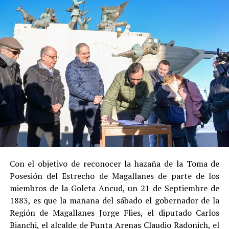
en libertad bajo supervisión del Centro de Reinserción
Social de Gendarmería.
Entre las razones que permitieron esta medida, según la
Justicia, se consideraron dos
atenuantes
:
Su
colaboración sustancial con la investigación
,
al admitir los hechos.
Su
conducta anterior irreprochable
, al no
registrar antecedentes penales previos.
Estas circunstancias jurídicas, sumadas al
procedimiento abreviado, redujeron la posibilidad de un
cumplimiento efectivo en recinto penitenciario.
Con el objetivo de reconocer la hazaña de la Toma de
Posesión del Estrecho de Magallanes de parte de los
Indemnización a la víctima y nueva investigación
miembros de la Goleta Ancud, un 21 de Septiembre de
por ocultamiento de bienes
1883, es que la mañana del sábado el gobernador de la
Región de Magallanes Jorge Flies, el diputado Carlos
En el ámbito civil, el
Juzgado de Letras de Castro
dictó
Bianchi, el alcalde de Punta Arenas Claudio Radonich, el