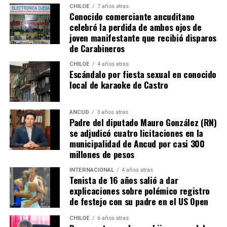
misma realidad, el Duchenne, salvando las “pequeñas
CHILOE
7 años atras
Conocido comerciante ancuditano
grandes” diferencias?
celebró la perdida de ambos ojos de
joven manifestante que recibió disparos
Voces al unísono se escuchan y se repiten en redes
de Carabineros
sociales, el pedido de donar ese excedente al Dante Jara
resuena desde todo Chiloé, cuna del apoyo recibido por
CHILOE
4 años atras
Escándalo por fiesta sexual en conocido
parte de Camila Gómez, hasta nuestro lejano norte. Es
local de karaoke de Castro
que, a diferencia del conocido dicho, en este caso, todos
los caminos conducen a… La Moneda y, mientras se
espera ese gesto por parte de la madre del pequeño
ANCUD
3 años atras
Padre del diputado Mauro González (RN)
Tomás, los pasos siguen quemando los pies de Fernando
se adjudicó cuatro licitaciones en la
en pos de que cada kilómetro recorrido, signifique más
municipalidad de Ancud por casi 300
que una llegada a Santiago, un arribo a la cura de su hijo
millones de pesos
Dante.
INTERNACIONAL
4 años atras
Tenista de 16 años salió a dar
Actualmente, Gómez se encuentra en Santiago
explicaciones sobre polémico registro
realizando trámites y participando como invitada en
de festejo con su padre en el US Open
distintos medios de comunicación. Aunque aún no tiene
una fecha exacta para su viaje a Estados Unidos, donde
CHILOE
6 años atras