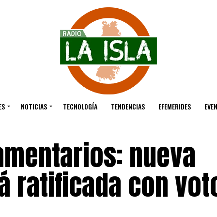
ES
NOTICIAS
TECNOLOGÍA
TENDENCIAS
EFEMERIDES
EVE
amentarios: nueva
á ratificada con vot