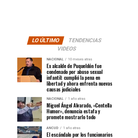
LO ÚLTIMO
TENDENCIAS
VIDEOS
NACIONAL
10 meses atras
Ex alcalde de Puqueldón fue
condenado por abuso sexual
infantil: cumplió la pena en
libertad y ahora enfrenta nuevas
causas judiciales
NACIONAL
1 año atras
Miguel Ángel Alvarado, «Centella
Humor», denuncia estafa y
promete mostrarlo todo
ANCUD
1 año atras
El escándalo por los funcionarios