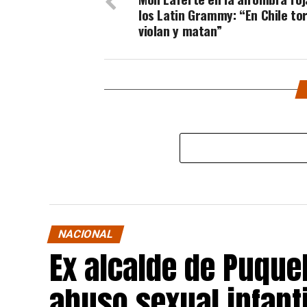
los Latin Grammy: “En Chile to
violan y matan”
NACIONAL
Ex alcalde de Puqu
abuso sexual infant