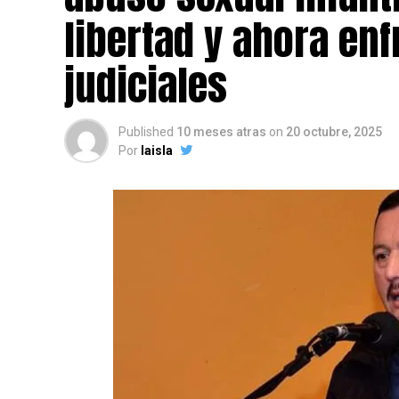
libertad y ahora en
judiciales
Published
10 meses atras
on
20 octubre, 2025
Por
laisla