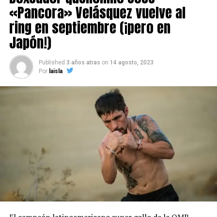
«Pancora» Velásquez vuelve al
ring en septiembre (¡pero en
Japón!)
Published
3 años atras
on
14 agosto, 2023
Por
laisla