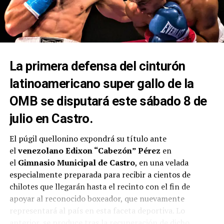
La primera defensa del cinturón
latinoamericano super gallo de la
OMB se disputará este sábado 8 de
julio en Castro.
El púgil quellonino expondrá su título ante
el
venezolano Edixon “Cabezón” Pérez
en
el
Gimnasio Municipal de Castro
, en una velada
especialmente preparada para recibir a cientos de
chilotes que llegarán hasta el recinto con el fin de
apoyar al reconocido boxeador, que nuevamente
representará al país en esta faceta deportiva. Lo
anterior, se produce tras la recuperación de dicho