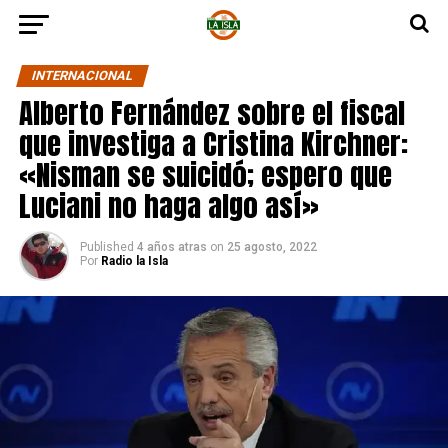
INTERNACIONAL
Alberto Fernández sobre el fiscal
que investiga a Cristina Kirchner:
«Nisman se suicidó; espero que
Luciani no haga algo así»
Published
4 años atras
on
25 agosto, 2022
Por
Radio la Isla