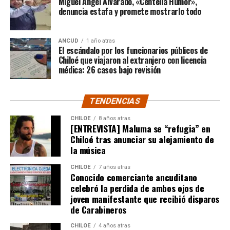
Miguel Ángel Alvarado, «Centella Humor»,
denuncia estafa y promete mostrarlo todo
entre ambos planteles
.
Fuente: El Insular
El ‘Millonario’ fue quien dominó las acciones a lo largo
ANCUD
1 año atras
del encuentro y quien generó las chances más claras,
El escándalo por los funcionarios públicos de
pero no estuvo fino a la hora de convertir.
Chiloé que viajaron al extranjero con licencia
médica: 26 casos bajo revisión
El cuadro ‘Xeneize’, por su parte, resistió hasta último
momento y solo a través de Sebastián Villa tuvo alguna
TENDENCIAS
oportunidad de gol.
CHILOE
8 años atras
[ENTREVISTA] Maluma se “refugia” en
Tras un primer tiempo donde los locales dominaron,
Chiloé tras anunciar su alejamiento de
Boca reaccionó en la segunda mitad para darle algo de
la música
trabajo al portero
Franco Armani
, aunque la gran
figura fue el guardametas visitante,
‘Chiquito’ Romero
,
CHILOE
7 años atras
Conocido comerciante ancuditano
quien tuvo tres intervenciones notables.
celebró la perdida de ambos ojos de
joven manifestante que recibió disparos
River buscaba de todas las maneras abrir el marcador,
de Carabineros
pero algo siempre se lo impedía. A los 12′ del segundo
tiempo, Nicolás De la Cruz sacó un remate tremendo de
CHILOE
4 años atras