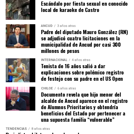
Escándalo por fiesta sexual en conocido
media distancia que llevaba destino de gol, pero que
local de karaoke de Castro
‘Chiquito’ con un manotazo salvador, mandó al córner.
Luego,
Pablo Solari
, exjugador de Colo Colo, definió
ANCUD
3 años atras
Padre del diputado Mauro González (RN)
cruzado y la pelota pegó en el segundo palo. Era un
se adjudicó cuatro licitaciones en la
anticipo de lo ocurriría en los minutos finales.
municipalidad de Ancud por casi 300
millones de pesos
A los 90+2 minutos, el juez Darío Herrera cobró penal a
favor del elenco ‘millonario’, por una falta contra el
INTERNACIONAL
4 años atras
Tenista de 16 años salió a dar
‘Pibe’ Solari quien se anticipó a su marcador.
El
explicaciones sobre polémico registro
colombiano Miguel Borja transformó la pena
de festejo con su padre en el US Open
máxima en gol
.
CHILOE
6 años atras
Documento revela que hijo menor del
Tras el tanto del delantero ‘cafetalero’, los jugadores
alcalde de Ancud aparece en el registro
visitantes arremetieron contra sus rivales
de Alumnos Prioritarios y obtendría
argumentando que un jugador de River
(Agustín
beneficios del Estado por pertenecer a
Palavecino)
les gritó el festejo en la cara.
una supuesta familia “vulnerable”
Tras los incidentes,
Palavecino fue expulsado en
TENDENCIAS
8 años atras