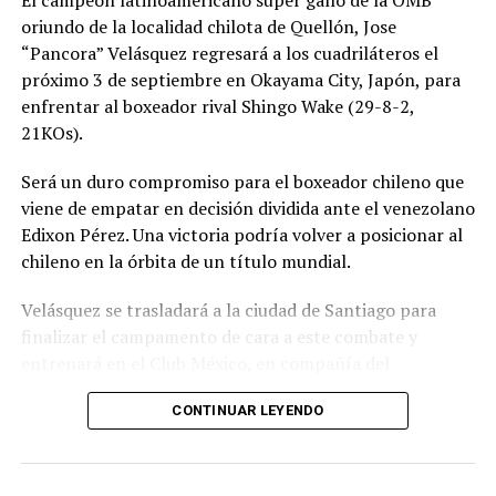
El campeón latinoamericano super gallo de la OMB
oriundo de la localidad chilota de Quellón, Jose
“Pancora” Velásquez regresará a los cuadriláteros el
próximo 3 de septiembre en Okayama City, Japón, para
enfrentar al boxeador rival Shingo Wake (29-8-2,
21KOs).
Será un duro compromiso para el boxeador chileno que
viene de empatar en decisión dividida ante el venezolano
Edixon Pérez. Una victoria podría volver a posicionar al
chileno en la órbita de un título mundial.
Velásquez se trasladará a la ciudad de Santiago para
finalizar el campamento de cara a este combate y
entrenará en el Club México, en compañía del
excampeón chileno y sudamericano Miguel “Aguja”
CONTINUAR LEYENDO
González que estará en la esquina del púgil de Quellón.
Wake es un experimentado boxeador de 36 años que
tiene dentro de sus rivales más notables al japonés