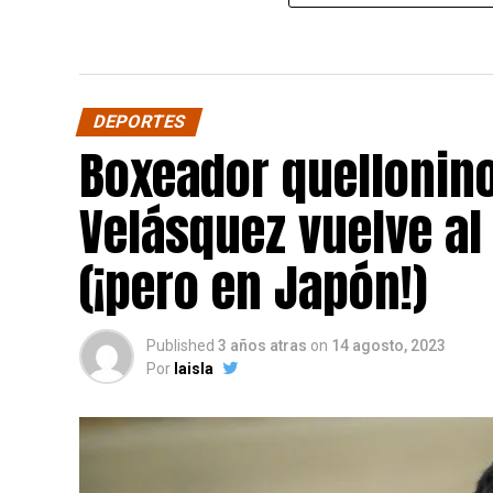
DEPORTES
Boxeador quellonin
Velásquez vuelve al
(¡pero en Japón!)
Published
3 años atras
on
14 agosto, 2023
Por
laisla