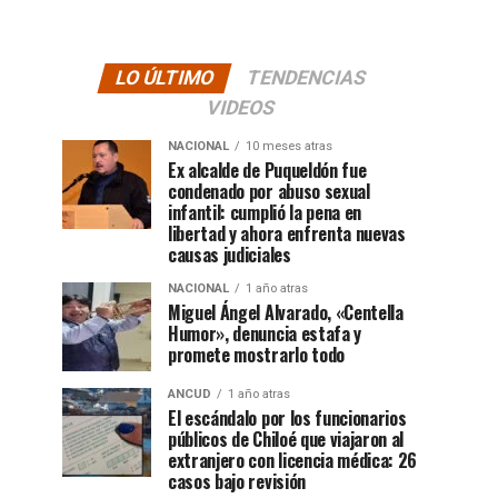
LO ÚLTIMO
TENDENCIAS
VIDEOS
NACIONAL
10 meses atras
Ex alcalde de Puqueldón fue
condenado por abuso sexual
infantil: cumplió la pena en
libertad y ahora enfrenta nuevas
causas judiciales
NACIONAL
1 año atras
Miguel Ángel Alvarado, «Centella
Humor», denuncia estafa y
promete mostrarlo todo
ANCUD
1 año atras
El escándalo por los funcionarios
públicos de Chiloé que viajaron al
extranjero con licencia médica: 26
casos bajo revisión