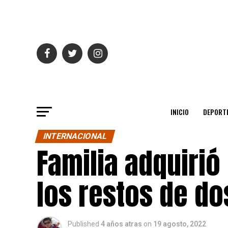
INICIO
DEPORT
INTERNACIONAL
Familia adquirió
los restos de do
Published
4 años atras
on
19 agosto, 2022