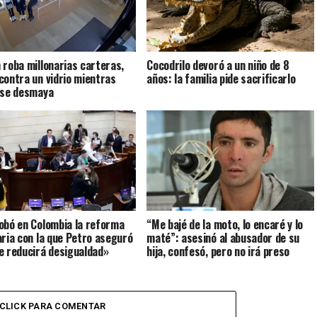
 roba millonarias carteras,
Cocodrilo devoró a un niño de 8
contra un vidrio mientras
años: la familia pide sacrificarlo
 se desmaya
obó en Colombia la reforma
“Me bajé de la moto, lo encaré y lo
aria con la que Petro aseguró
maté”: asesinó al abusador de su
e reducirá desigualdad»
hija, confesó, pero no irá preso
CLICK PARA COMENTAR