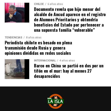
CHILOE
6 años atras
Documento revela que hijo menor del
Tras el tanto del delantero ‘cafetalero’, los jugadores
alcalde de Ancud aparece en el registro
visitantes arremetieron contra sus rivales
de Alumnos Prioritarios y obtendría
argumentando que un jugador de River
(Agustín
beneficios del Estado por pertenecer a
Palavecino)
les gritó el festejo en la cara.
una supuesta familia “vulnerable”
Tras los incidentes,
Palavecino fue expulsado en
TENDENCIAS
8 años atras
Periodista chilote es besado en plena
River
. En Boca, en tanto, vieron la roja
Miguel Ángel
transmisión desde Rusia y genera
Merentiel, Ezequiel Fernández y Nicolás Valentini
.
opiniones divididas en redes sociales
Fuente:
Bio Bio
INTERNACIONAL
4 años atras
Barco en China se partió en dos por un
tifón en el mar: hay al menos 27
desaparecidos