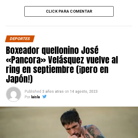
CLICK PARA COMENTAR
DEPORTES
Boxeador quellonino José
«Pancora» Velásquez vuelve al
ring en septiembre (¡pero en
Japón!)
Published
3 años atras
on
14 agosto, 2023
Por
laisla