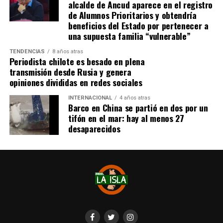
alcalde de Ancud aparece en el registro
visitantes arremetieron contra sus rivales
de Alumnos Prioritarios y obtendría
argumentando que un jugador de River
(Agustín
beneficios del Estado por pertenecer a
Palavecino)
les gritó el festejo en la cara.
una supuesta familia “vulnerable”
Tras los incidentes,
Palavecino fue expulsado en
TENDENCIAS
8 años atras
Periodista chilote es besado en plena
River
. En Boca, en tanto, vieron la roja
Miguel Ángel
transmisión desde Rusia y genera
Merentiel, Ezequiel Fernández y Nicolás Valentini
.
opiniones divididas en redes sociales
Fuente:
Bio Bio
INTERNACIONAL
4 años atras
Barco en China se partió en dos por un
tifón en el mar: hay al menos 27
desaparecidos