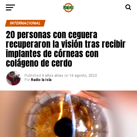
INTERNACIONAL
20 personas con ceguera
recuperaron la visión tras recibir
implantes de córneas con
colágeno de cerdo
Published
4 años atras
on
16 agosto, 2022
Por
Radio la Isla