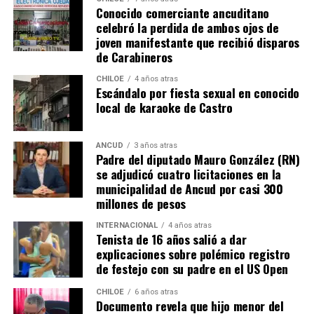
Conocido comerciante ancuditano
quien tuvo tres intervenciones notables.
celebró la perdida de ambos ojos de
joven manifestante que recibió disparos
River buscaba de todas las maneras abrir el marcador,
de Carabineros
pero algo siempre se lo impedía. A los 12′ del segundo
tiempo, Nicolás De la Cruz sacó un remate tremendo de
CHILOE
4 años atras
Escándalo por fiesta sexual en conocido
media distancia que llevaba destino de gol, pero que
local de karaoke de Castro
‘Chiquito’ con un manotazo salvador, mandó al córner.
Luego,
Pablo Solari
, exjugador de Colo Colo, definió
ANCUD
3 años atras
Padre del diputado Mauro González (RN)
cruzado y la pelota pegó en el segundo palo. Era un
se adjudicó cuatro licitaciones en la
anticipo de lo ocurriría en los minutos finales.
municipalidad de Ancud por casi 300
millones de pesos
A los 90+2 minutos, el juez Darío Herrera cobró penal a
favor del elenco ‘millonario’, por una falta contra el
INTERNACIONAL
4 años atras
Tenista de 16 años salió a dar
‘Pibe’ Solari quien se anticipó a su marcador.
El
explicaciones sobre polémico registro
colombiano Miguel Borja transformó la pena
de festejo con su padre en el US Open
máxima en gol
.
CHILOE
6 años atras
Documento revela que hijo menor del
Tras el tanto del delantero ‘cafetalero’, los jugadores