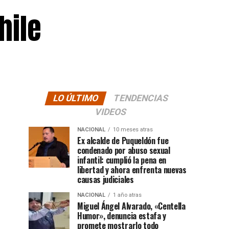
hile
LO ÚLTIMO
TENDENCIAS
VIDEOS
NACIONAL
10 meses atras
Ex alcalde de Puqueldón fue
condenado por abuso sexual
infantil: cumplió la pena en
libertad y ahora enfrenta nuevas
causas judiciales
NACIONAL
1 año atras
Miguel Ángel Alvarado, «Centella
Humor», denuncia estafa y
promete mostrarlo todo