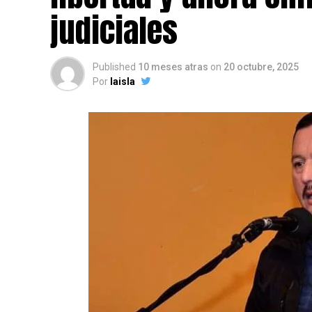
judiciales
Published
10 meses atras
on
20 octubre, 2025
Por
laisla