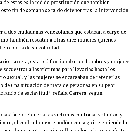
na de estas es la red de prostitución que también
e este fin de semana se pudo detener tras la intervención
r a dos ciudadanas venezolanas que estaban a cargo de
como también rescatar a otras diez mujeres quienes
 en contra de su voluntad.
Mario Carrera, esta red funcionaba con hombres y mujeres
 secuestrar a las víctimas para llevarlas hasta los
cio sexual, y las mujeres se encargaban de retenerlas
o de una situación de trata de personas en su peor
blando de esclavitud”, señala Carrera, según
sistía en retener a las víctimas contra su voluntad y
dinero, el cual solamente podían conseguir ejerciendo la
y por alguna u otra razón a ellas se les cobra con efecto