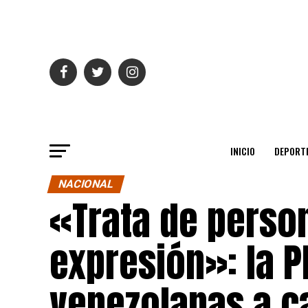
INICIO
DEPORT
NACIONAL
«Trata de perso
expresión»: la P
venezolanas a c