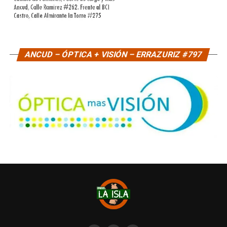
ANCUD – ÓPTICA + VISIÓN – ERRAZURIZ #797