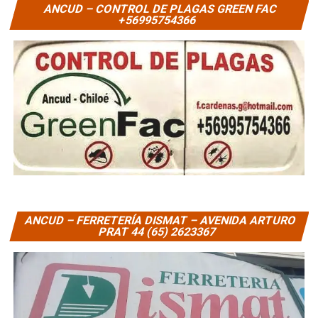
ANCUD – CONTROL DE PLAGAS GREEN FAC
+56995754366
ANCUD – FERRETERÍA DISMAT – AVENIDA ARTURO
PRAT 44 (65) 2623367