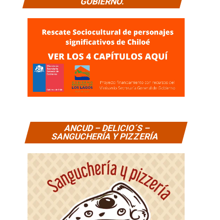
GOBIERNO.
ANCUD – DELICIO´S –
SANGUCHERÍA Y PIZZERÍA