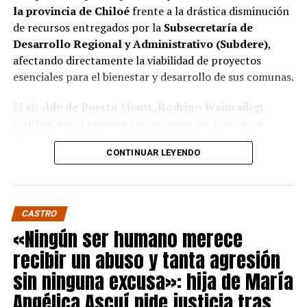
la provincia de Chiloé
frente a la drástica disminución
de recursos entregados por la
Subsecretaría de
Desarrollo Regional y Administrativo (Subdere)
,
afectando directamente la viabilidad de proyectos
esenciales para el bienestar y desarrollo de sus comunas.
El alca
lde de Puerto Montt, Rodrigo Wainraihgt
Galilea
, fue el primero en encender las alarmas al
denunciar públicamente que la Subdere no cuenta con
CONTINUAR LEYENDO
fondos para financiar iniciativas del Programa de
Mejoramiento Urbano (PMU) ni del Programa de
Mejoramiento de Barrios (PMB), a pesar de que muchas
ya estaban declaradas elegibles.
“Por primera vez en la
CASTRO
historia, la Subdere no tiene recursos para estos
«Ningún ser humano merece
programas fundamentales”,
afirmó el edil de la capital
recibir un abuso y tanta agresión
regional de Los Lagos.
sin ninguna excusa»: hija de María
Sus pares de Chiloé respaldaron sus declaraciones,
Angélica Ascuí pide justicia tras
manifestando su inquietud por el impacto que esta