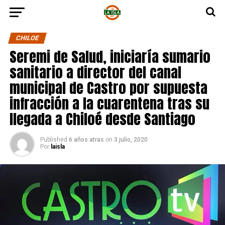
CHILOE
Seremi de Salud, iniciaría sumario
sanitario a director del canal
municipal de Castro por supuesta
infracción a la cuarentena tras su
llegada a Chiloé desde Santiago
Published
6 años atras
on
3 julio, 2020
Por
laisla