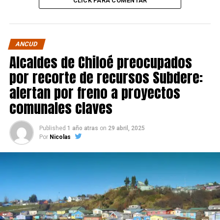
CLICK PARA COMENTAR
ANCUD
Alcaldes de Chiloé preocupados
por recorte de recursos Subdere:
alertan por freno a proyectos
comunales claves
Published
1 año atras
on
29 abril, 2025
Por
Nicolas