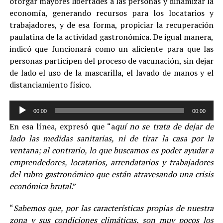
otorgar mayores libertades a las personas y dinamizar la
economía, generando recursos para los locatarios y
trabajadores, y de esa forma, propiciar la recuperación
paulatina de la actividad gastronómica. De igual manera,
indicó que funcionará como un aliciente para que las
personas participen del proceso de vacunación, sin dejar
de lado el uso de la mascarilla, el lavado de manos y el
distanciamiento físico.
Reproductor
00:00
00:00
de
En esa línea, expresó que “a
quí no se trata de dejar de
audio
lado las medidas sanitarias, ni de tirar la casa por la
ventana; al contrario, lo que buscamos es poder ayudar a
emprendedores, locatarios, arrendatarios y trabajadores
del rubro gastronómico que están atravesando una crisis
económica brutal
.”
“
Sabemos que, por las características propias de nuestra
zona y sus condiciones climáticas, son muy pocos los