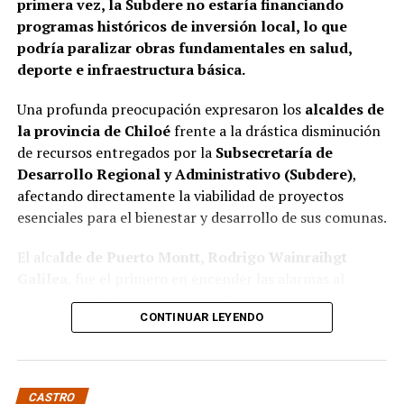
primera vez, la Subdere no estaría financiando
programas históricos de inversión local, lo que
podría paralizar obras fundamentales en salud,
deporte e infraestructura básica.
Una profunda preocupación expresaron los
alcaldes de
la provincia de Chiloé
frente a la drástica disminución
de recursos entregados por la
Subsecretaría de
Desarrollo Regional y Administrativo (Subdere)
,
afectando directamente la viabilidad de proyectos
esenciales para el bienestar y desarrollo de sus comunas.
El alca
lde de Puerto Montt, Rodrigo Wainraihgt
Galilea
, fue el primero en encender las alarmas al
denunciar públicamente que la Subdere no cuenta con
CONTINUAR LEYENDO
fondos para financiar iniciativas del Programa de
Mejoramiento Urbano (PMU) ni del Programa de
Mejoramiento de Barrios (PMB), a pesar de que muchas
ya estaban declaradas elegibles.
“Por primera vez en la
CASTRO