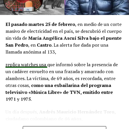
El alcalde de Quemchi, Javier Ugarte
, expresó una
situación similar, señalando que en su comuna tienen
proyectos elegibles tanto en PMU como en PMB, pero
El pasado martes 25 de febrero
, en medio de un corte
que hasta la fecha no han recibido respuesta clara sobre
masivo de electricidad en el país, se descubrió el cuerpo
si se entregarán los recursos.
“Preocupa esta situación,
sin vida de
María Angélica Ascuí Silva
bajo el puente
estos son proyectos que vienen trabajándose desde
San Pedro
, en
Castro
. La alerta fue dada por una
hace tiempo y que hoy están en riesgo por la falta de
llamada anónima al 133,
financiamiento”,
declaró.
replica watches usa
que informó sobre la presencia de
En la comuna de
Curaco de Vélez, la alcaldesa Javiera
un cadáver envuelto en una frazada y amarrado con
Yáñez
indicó que históricamente la Subdere ha apoyado
alambres. La víctima, de 69 años, es recordada, entre
a los municipios en diversos proyectos y que confía en
otras cosas,
como una exbailarina del programa
que durante el año se asignen nuevos recursos, aunque
televisivo «Música Libre» de TVN, emitido entre
reconoció una disminución evidente en comparación
1971 y 1975
.
con ejercicios anteriores. Señaló que su administración
ha presentado iniciativas por más de 200 millones de
Un día después,
Andrés Mauricio Hernández Toro,
pesos en distintas líneas de financiamiento, y que, pese
ciudadano colombiano de 46 años
,
a los esfuerzos, los fondos aún no han llegado,