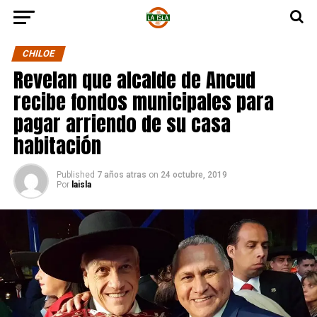
CHILOE
Revelan que alcalde de Ancud
recibe fondos municipales para
pagar arriendo de su casa
habitación
Published
7 años atras
on
24 octubre, 2019
Por
laisla