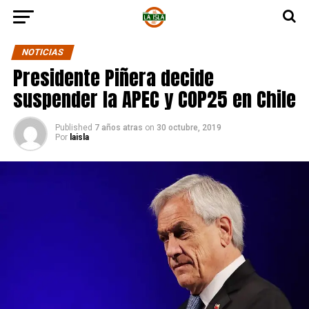
NOTICIAS
Presidente Piñera decide
suspender la APEC y COP25 en Chile
Published
7 años atras
on
30 octubre, 2019
Por
laisla