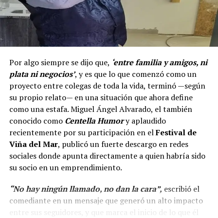
Por algo siempre se dijo que,
‘entre familia y amigos, ni
plata ni negocios’
, y es que lo que comenzó como un
proyecto entre colegas de toda la vida, terminó —según
su propio relato— en una situación que ahora define
como una estafa. Miguel Ángel Alvarado, el también
conocido como
Centella Humor
y aplaudido
recientemente por su participación en el
Festival de
Viña del Mar
, publicó un fuerte descargo en redes
sociales donde apunta directamente a quien habría sido
su socio en un emprendimiento.
“No hay ningún llamado, no dan la cara”,
escribió el
comediante en un mensaje que generó un alto impacto
entre sus seguidores, y que marca el inicio de lo que él