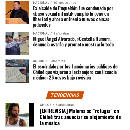
NACIONAL
10 meses atras
quienes lo han acompañado desde que compartió lo
Ex alcalde de Puqueldón fue condenado por
ocurrido:
abuso sexual infantil: cumplió la pena en
libertad y ahora enfrenta nuevas causas
judiciales
“Gracias a todos por el
NACIONAL
1 año atras
apoyo!!!!”
Miguel Ángel Alvarado, «Centella Humor»,
denuncia estafa y promete mostrarlo todo
Por el momento, las personas aludidas no han emitido
ANCUD
1 año atras
declaraciones públicas. La historia, según Centella,
El escándalo por los funcionarios públicos de
recién comienza y, el mencionado posteo, ha generado
Chiloé que viajaron al extranjero con licencia
médica: 26 casos bajo revisión
comentarios de todo tipo, en su gran mayoría, a favor
del humorista de Punta Arenas.
TENDENCIAS
CHILOE
8 años atras
[ENTREVISTA] Maluma se “refugia” en
Chiloé tras anunciar su alejamiento de
la música