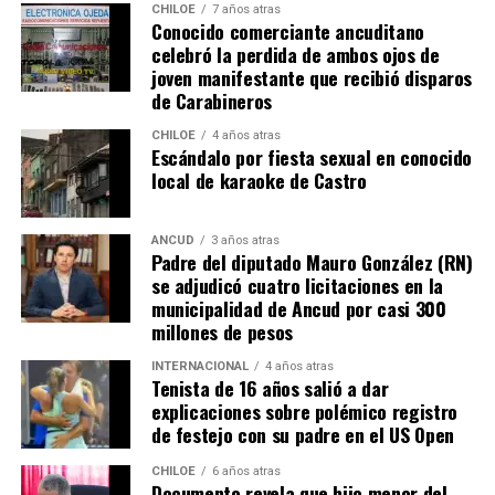
CHILOE
7 años atras
Conocido comerciante ancuditano
celebró la perdida de ambos ojos de
joven manifestante que recibió disparos
de Carabineros
CHILOE
4 años atras
Escándalo por fiesta sexual en conocido
local de karaoke de Castro
ANCUD
3 años atras
Padre del diputado Mauro González (RN)
se adjudicó cuatro licitaciones en la
municipalidad de Ancud por casi 300
millones de pesos
INTERNACIONAL
4 años atras
Tenista de 16 años salió a dar
explicaciones sobre polémico registro
de festejo con su padre en el US Open
CHILOE
6 años atras
Documento revela que hijo menor del