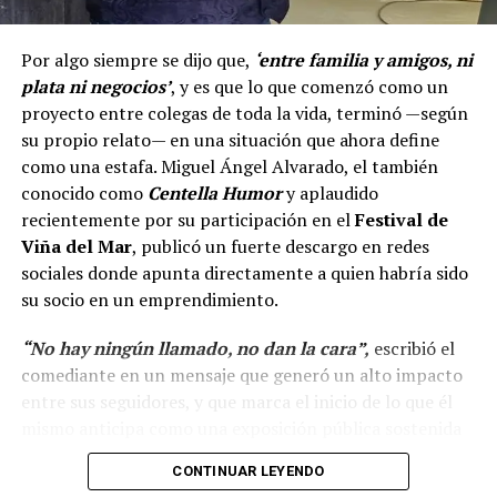
Por algo siempre se dijo que,
‘entre familia y amigos, ni
plata ni negocios’
, y es que lo que comenzó como un
proyecto entre colegas de toda la vida, terminó —según
su propio relato— en una situación que ahora define
como una estafa. Miguel Ángel Alvarado, el también
conocido como
Centella Humor
y aplaudido
recientemente por su participación en el
Festival de
Viña del Mar
, publicó un fuerte descargo en redes
sociales donde apunta directamente a quien habría sido
su socio en un emprendimiento.
“No hay ningún llamado, no dan la cara”,
escribió el
comediante en un mensaje que generó un alto impacto
entre sus seguidores, y que marca el inicio de lo que él
mismo anticipa como una exposición pública sostenida
en el tiempo.
CONTINUAR LEYENDO