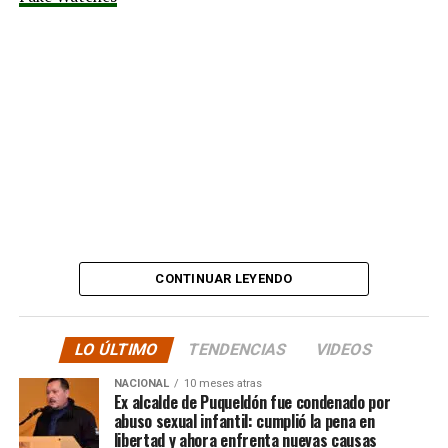
comunicados falsos
tapando sus mentiras y
estafas. No, señor.”
Además, anticipó que llevará su denuncia a los medios,
en otras palabras, HASTA LAS ÚLTIMAS
CONSECUENCIAS:
“
Desde ya comienzo en
tele y donde sea para
CONTINUAR LEYENDO
hacer justicia.”
LO ÚLTIMO
TENDENCIAS
VIDEOS
El posteo cierra con un mensaje de agradecimiento a
NACIONAL
10 meses atras
quienes lo han acompañado desde que compartió lo
Ex alcalde de Puqueldón fue condenado por
ocurrido:
abuso sexual infantil: cumplió la pena en
libertad y ahora enfrenta nuevas causas