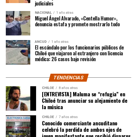
judiciales
“Gracias a todos por el
NACIONAL
1 año atras
apoyo!!!!”
Miguel Ángel Alvarado, «Centella Humor»,
denuncia estafa y promete mostrarlo todo
Por el momento, las personas aludidas no han emitido
ANCUD
1 año atras
declaraciones públicas. La historia, según Centella,
El escándalo por los funcionarios públicos de
recién comienza y, el mencionado posteo, ha generado
Chiloé que viajaron al extranjero con licencia
médica: 26 casos bajo revisión
comentarios de todo tipo, en su gran mayoría, a favor
del humorista de Punta Arenas.
TENDENCIAS
CHILOE
8 años atras
[ENTREVISTA] Maluma se “refugia” en
Chiloé tras anunciar su alejamiento de
la música
CHILOE
7 años atras
Conocido comerciante ancuditano
celebró la perdida de ambos ojos de
joven manifestante que recibió disparos