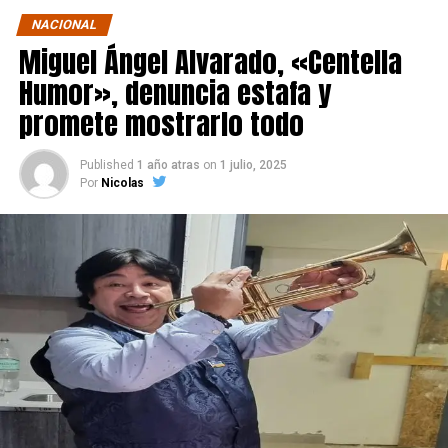
NACIONAL
Miguel Ángel Alvarado, «Centella
Humor», denuncia estafa y
promete mostrarlo todo
Published
1 año atras
on
1 julio, 2025
Por
Nicolas