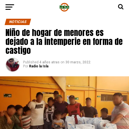
NOTICIAS
Niño de hogar de menores es
dejado a la intemperie en forma de
castigo
Published
4 años atras
on
30 marzo, 2022
Por
Radio la Isla